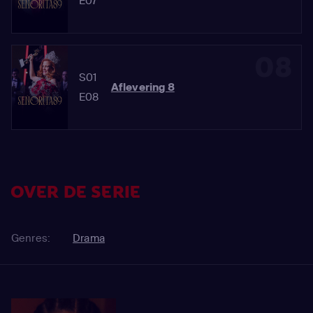
E07
08
S01
Aflevering 8
E08
OVER DE SERIE
Genres:
Drama