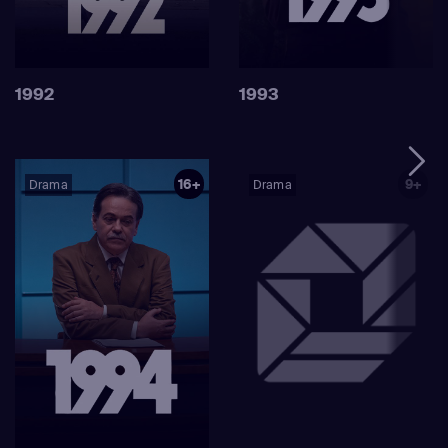
aangetroffen, wordt de politie ingeschakeld om onderzoek
te doen. Dit werpt een nieuw licht op een meedogenloos
regime van manipulatie en mishandeling.
1992
1993
16+
9+
Drama
Drama