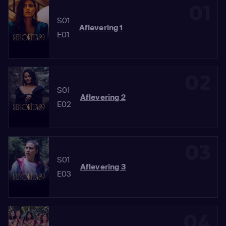
01
S01
Aflevering 1
E01
02
S01
Aflevering 2
E02
03
S01
Aflevering 3
E03
04