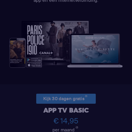
app en een internetverbinding.
(1)
Kijk 30 dagen gratis
APP TV BASIC
€ 14,95
(2)
per maand