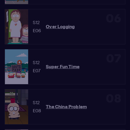
06
S12
Over Logging
E06
07
S12
Super Fun Time
E07
08
S12
The China Problem
E08