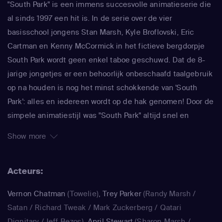
"South Park" is een immens succesvolle animatieserie die
al sinds 1997 een hit is. In de serie over de vier
basisschool jongens Stan Marsh, Kyle Broflovski, Eric
Cartman en Kenny McCormick in het fictieve bergdorpje
South Park wordt geen enkel taboe geschuwd. Dat de 8-
jarige jongetjes er een behoorlijk onbeschaafd taalgebruik
op na houden is nog het minst schokkende van 'South
Park': alles en iedereen wordt op de hak genomen! Door de
simpele animatiestijl was "South Park" altijd snel en
makkelijk te maken, waardoor de makers Trey Parker en
Show more
Matt Stone meteen konden inspringen op de actualiteit. In
de serie wordt actueel maatschappelijk commentaar
Acteurs:
afgewisseld door absurde verhaallijnen over gigantische
ballen en kutscheten. Beroemdheden komen er ook
Vernon Chatman
(Towelie)
,
Trey Parker
(Randy Marsh /
zelden ongeschonden vanaf, als zij in "South Park" worden
Satan / Richard Tweak / Mark Zuckerberg / Qatari
gepersifleerd. Zo doken Michael Jackson, Paris Hilton, Al
Dignitary / Jeff Bezos)
,
April Stewart
(Sharon Marsh /