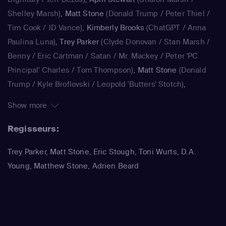
Gore en Kanye West al in South Park op, om er maar een
Shelley Marsh)
,
Matt Stone
(Donald Trump / Peter Thiel /
paar te noemen.
Tim Cook / JD Vance)
,
Kimberly Brooks
(ChatGPT / Anna
Paulina Luna)
,
Trey Parker
(Clyde Donovan / Stan Marsh /
Benny / Eric Cartman / Satan / Mr. Mackey / Peter 'PC
Principal' Charles / Tom Thompson)
,
Matt Stone
(Donald
Trump / Kyle Broflovski / Leopold 'Butters' Stotch)
,
Kimberly Brooks
(Dora)
,
Jennifer Howell
(Bebe Stevens)
,
Show more
Betty Boogie Parker
(Betsy)
,
Trey Parker
(Stan Marsh / Eric
Cartman / Randy Marsh / Harrison Yates / Pi Pi / Water
Regisseurs:
Inspector)
,
Matt Stone
(Kyle Broflovski / Kenny McCormick
Trey Parker, Matt Stone, Eric Stough, Toni Wurts, D.A.
/ Butters Stotch / ManBearPig / Mr. Cusslor)
,
April Stewart
Young, Matthew Stone, Adrien Beard
(Liane Cartman / Sharon Marsh / Shelly Marsh)
,
Kimberly
Brooks
(Linda Black)
,
Adrien Beard
(Tolkien Black / Steve
Black)
,
Trey Parker
(Stan Marsh / Eric Cartman / Randy
Marsh / Jimmy Valmer / Mr. Garrison / Mr. Mackey / PC
Principal / Moisha / Hakim / Clyde Donovan)
,
Matt Stone