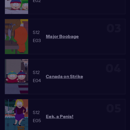
E02
03
S12
Major Boobage
E03
04
S12
Canada on Strike
E04
05
S12
Eek, a Penis!
E05