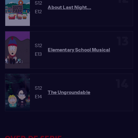
S12
About Last Night…
E12
13
S12
Elementary School Musical
E13
14
S12
The Ungroundable
E14