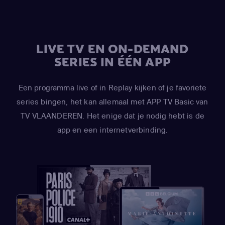
(Kyle Broflovski / Tweek Tweak / Craig Tucker / Scott
Malkinson)
,
April Stewart
(Wendy Testaburger / Ghost of
Sharon Marsh / Ghost of Shelley Marsh)
,
Mona Marshall
LIVE TV EN ON-DEMAND
(Yentl Cartman)
,
Kimberly Brooks
(Interviewer)
SERIES IN ÉÉN APP
Een programma live of in Replay kijken of je favoriete
series bingen, het kan allemaal met APP TV Basic van
TV VLAANDEREN. Het enige dat je nodig hebt is de
app en een internetverbinding.