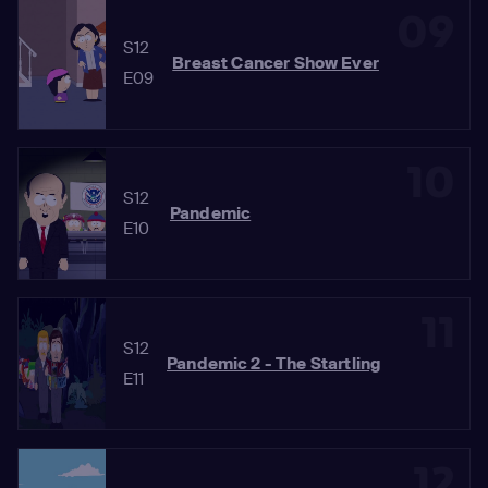
09
S12
Breast Cancer Show Ever
E09
10
S12
Pandemic
E10
11
S12
Pandemic 2 - The Startling
E11
12