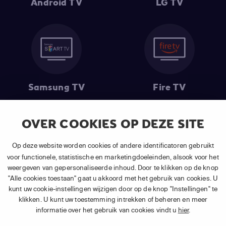
Android TV
LG TV
Samsung TV
Fire TV
OVER COOKIES OP DEZE SITE
(1) De eerste 30 dagen gratis
: Geldig op alle nieuwe abonnementen
Op deze website worden cookies of andere identificatoren gebruikt
van APP TV Light, Basic of Plus.
voor functionele, statistische en marketingdoeleinden, alsook voor het
(2) Prijs abonnement
: Incl. BTW.
weergeven van gepersonaliseerde inhoud. Door te klikken op de knop
(3) Restart & Replay
is beschikbaar voor
volgende zenders
afhankelijk
"Alle cookies toestaan" gaat u akkoord met het gebruik van cookies. U
van je gekozen pakket.
kunt uw cookie-instellingen wijzigen door op de knop "Instellingen" te
klikken. U kunt uw toestemming intrekken of beheren en meer
informatie over het gebruik van cookies vindt u
hier
.