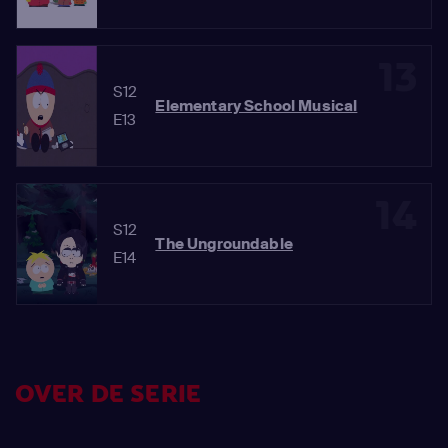
13
S12
Elementary School Musical
E13
14
S12
The Ungroundable
E14
OVER DE SERIE