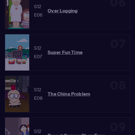
06
S12
Over Logging
E06
07
S12
Super Fun Time
E07
08
S12
The China Problem
E08
09
S12