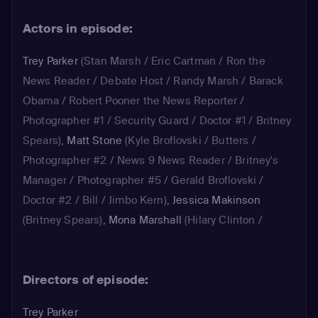
Actors in episode:
Trey Parker
(Stan Marsh / Eric Cartman / Ron the
News Reader / Debate Host / Randy Marsh / Barack
Obama / Robert Pooner the News Reporter /
Photographer #1 / Security Guard / Doctor #1 / Britney
Spears)
,
Matt Stone
(Kyle Broflovski / Butters /
Photographer #2 / News 9 News Reader / Britney's
Manager / Photographer #5 / Gerald Broflovski /
Doctor #2 / Bill / Jimbo Kern)
,
Jessica Makinson
(Britney Spears)
,
Mona Marshall
(Hilary Clinton /
Record Label Woman / Tracy / Sheila Broflovski)
,
April
Stewart
(MTV Presenter / Lesley / Woman in Crowd /
Directors of episode:
Photographer #7 / Photographer #9)
Trey Parker