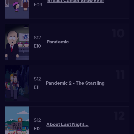
Breast Cancer Show Ever
E09
10
S12
Pandemic
E10
11
S12
Pandemic 2 - The Startling
E11
12
S12
About Last Night…
E12