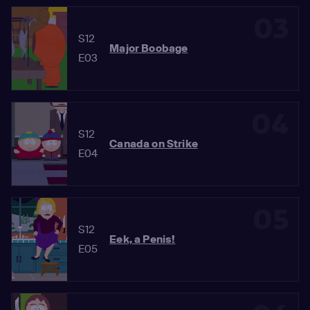
03
S12
Major Boobage
E03
04
S12
Canada on Strike
E04
05
S12
Eek, a Penis!
E05