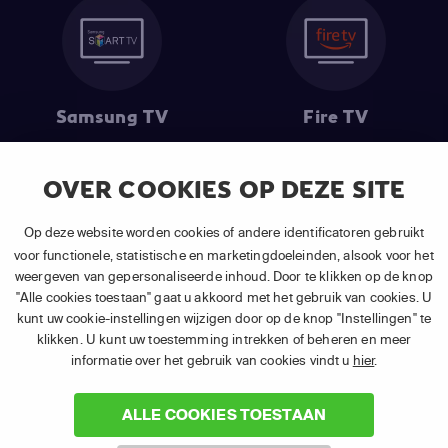
Samsung TV
Fire TV
OVER COOKIES OP DEZE SITE
(1) De eerste 30 dagen gratis
: Geldig op alle nieuwe abonnementen
Op deze website worden cookies of andere identificatoren gebruikt
van APP TV Light, Basic of Plus.
voor functionele, statistische en marketingdoeleinden, alsook voor het
(2) Prijs abonnement
: Incl. BTW.
weergeven van gepersonaliseerde inhoud. Door te klikken op de knop
(3) Restart & Replay
is beschikbaar voor
volgende zenders
afhankelijk
"Alle cookies toestaan" gaat u akkoord met het gebruik van cookies. U
van je gekozen pakket.
kunt uw cookie-instellingen wijzigen door op de knop "Instellingen" te
klikken. U kunt uw toestemming intrekken of beheren en meer
informatie over het gebruik van cookies vindt u
hier
.
ALLE COOKIES TOESTAAN