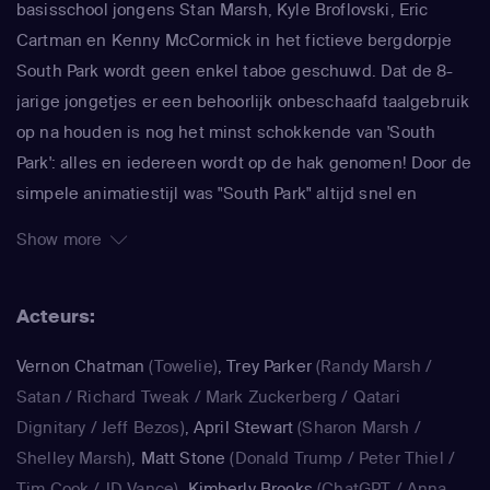
basisschool jongens Stan Marsh, Kyle Broflovski, Eric
Cartman en Kenny McCormick in het fictieve bergdorpje
South Park wordt geen enkel taboe geschuwd. Dat de 8-
jarige jongetjes er een behoorlijk onbeschaafd taalgebruik
op na houden is nog het minst schokkende van 'South
Park': alles en iedereen wordt op de hak genomen! Door de
simpele animatiestijl was "South Park" altijd snel en
makkelijk te maken, waardoor de makers Trey Parker en
Show more
Matt Stone meteen konden inspringen op de actualiteit. In
de serie wordt actueel maatschappelijk commentaar
Acteurs:
afgewisseld door absurde verhaallijnen over gigantische
ballen en kutscheten. Beroemdheden komen er ook
Vernon Chatman
(Towelie)
,
Trey Parker
(Randy Marsh /
zelden ongeschonden vanaf, als zij in "South Park" worden
Satan / Richard Tweak / Mark Zuckerberg / Qatari
gepersifleerd. Zo doken Michael Jackson, Paris Hilton, Al
Dignitary / Jeff Bezos)
,
April Stewart
(Sharon Marsh /
Gore en Kanye West al in South Park op, om er maar een
Shelley Marsh)
,
Matt Stone
(Donald Trump / Peter Thiel /
paar te noemen.
Tim Cook / JD Vance)
,
Kimberly Brooks
(ChatGPT / Anna