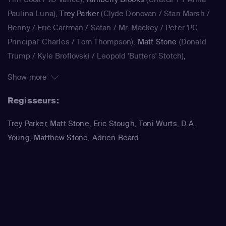
Paulina Luna)
,
Trey Parker
(Clyde Donovan / Stan Marsh /
Benny / Eric Cartman / Satan / Mr. Mackey / Peter 'PC
Principal' Charles / Tom Thompson)
,
Matt Stone
(Donald
Trump / Kyle Broflovski / Leopold 'Butters' Stotch)
,
Kimberly Brooks
(Dora)
,
Jennifer Howell
(Bebe Stevens)
,
Show more
Betty Boogie Parker
(Betsy)
,
Trey Parker
(Stan Marsh / Eric
Cartman / Randy Marsh / Harrison Yates / Pi Pi / Water
Regisseurs:
Inspector)
,
Matt Stone
(Kyle Broflovski / Kenny McCormick
Trey Parker, Matt Stone, Eric Stough, Toni Wurts, D.A.
/ Butters Stotch / ManBearPig / Mr. Cusslor)
,
April Stewart
Young, Matthew Stone, Adrien Beard
(Liane Cartman / Sharon Marsh / Shelly Marsh)
,
Kimberly
Brooks
(Linda Black)
,
Adrien Beard
(Tolkien Black / Steve
Black)
,
Trey Parker
(Stan Marsh / Eric Cartman / Randy
Marsh / Jimmy Valmer / Mr. Garrison / Mr. Mackey / PC
Principal / Moisha / Hakim / Clyde Donovan)
,
Matt Stone
(Kyle Broflovski / Tweek Tweak / Craig Tucker / Scott
Malkinson)
,
April Stewart
(Wendy Testaburger / Ghost of