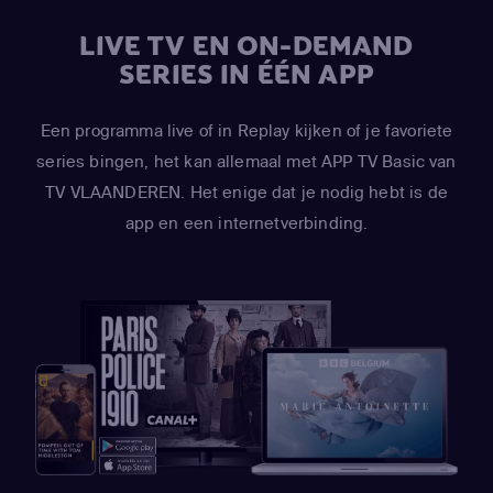
Sharon Marsh / Ghost of Shelley Marsh)
,
Mona Marshall
LIVE TV EN ON-DEMAND
(Yentl Cartman)
,
Kimberly Brooks
(Interviewer)
SERIES IN ÉÉN APP
Een programma live of in Replay kijken of je favoriete
series bingen, het kan allemaal met APP TV Basic van
TV VLAANDEREN. Het enige dat je nodig hebt is de
app en een internetverbinding.