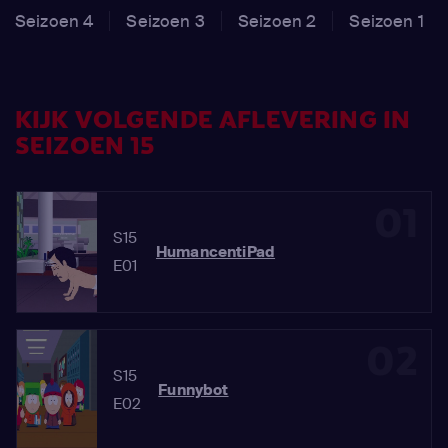
Seizoen 4
Seizoen 3
Seizoen 2
Seizoen 1
KIJK VOLGENDE AFLEVERING IN
SEIZOEN 15
01
S15
HumancentiPad
E01
02
S15
Funnybot
E02