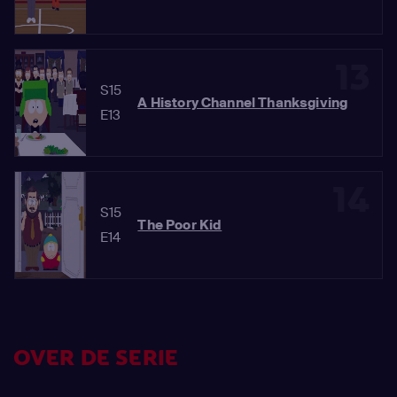
13
S15
A History Channel Thanksgiving
E13
14
S15
The Poor Kid
E14
OVER DE SERIE