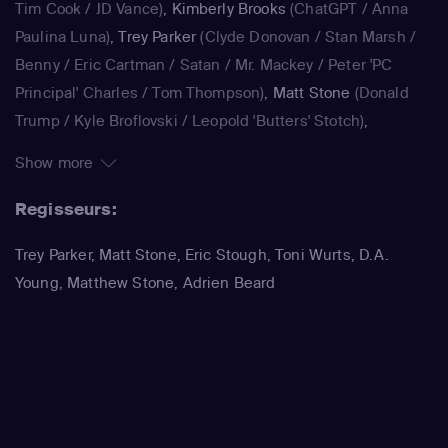
Tim Cook / JD Vance)
,
Kimberly Brooks
(ChatGPT / Anna
Paulina Luna)
,
Trey Parker
(Clyde Donovan / Stan Marsh /
Benny / Eric Cartman / Satan / Mr. Mackey / Peter 'PC
Principal' Charles / Tom Thompson)
,
Matt Stone
(Donald
Trump / Kyle Broflovski / Leopold 'Butters' Stotch)
,
Kimberly Brooks
(Dora)
,
Jennifer Howell
(Bebe Stevens)
,
Show more
Betty Boogie Parker
(Betsy)
,
Trey Parker
(Stan Marsh / Eric
Cartman / Randy Marsh / Harrison Yates / Pi Pi / Water
Regisseurs:
Inspector)
,
Matt Stone
(Kyle Broflovski / Kenny McCormick
Trey Parker, Matt Stone, Eric Stough, Toni Wurts, D.A.
/ Butters Stotch / ManBearPig / Mr. Cusslor)
,
April Stewart
Young, Matthew Stone, Adrien Beard
(Liane Cartman / Sharon Marsh / Shelly Marsh)
,
Kimberly
Brooks
(Linda Black)
,
Adrien Beard
(Tolkien Black / Steve
Black)
,
Trey Parker
(Stan Marsh / Eric Cartman / Randy
Marsh / Jimmy Valmer / Mr. Garrison / Mr. Mackey / PC
Principal / Moisha / Hakim / Clyde Donovan)
,
Matt Stone
(Kyle Broflovski / Tweek Tweak / Craig Tucker / Scott