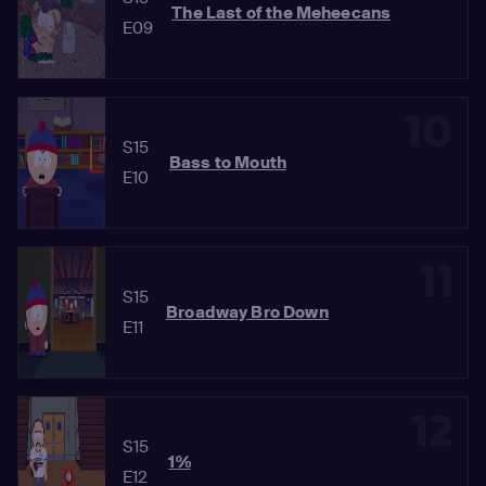
The Last of the Meheecans
E09
10
S15
Bass to Mouth
E10
11
S15
Broadway Bro Down
E11
12
S15
1%
E12