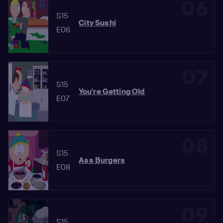
06
S15
City Sushi
E06
07
S15
You're Getting Old
E07
08
S15
Ass Burgers
E08
09
S15