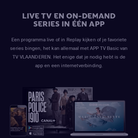
Malkinson)
,
April Stewart
(Wendy Testaburger / Ghost of
Sharon Marsh / Ghost of Shelley Marsh)
,
Mona Marshall
LIVE TV EN ON-DEMAND
(Yentl Cartman)
,
Kimberly Brooks
(Interviewer)
SERIES IN ÉÉN APP
Een programma live of in Replay kijken of je favoriete
series bingen, het kan allemaal met APP TV Basic van
TV VLAANDEREN. Het enige dat je nodig hebt is de
app en een internetverbinding.