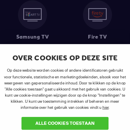
Samsung TV
Fire TV
OVER COOKIES OP DEZE SITE
(1) De eerste 30 dagen gratis
: Geldig op alle nieuwe abonnementen
Op deze website worden cookies of andere identificatoren gebruikt
van APP TV Light, Basic of Plus.
voor functionele, statistische en marketingdoeleinden, alsook voor het
(2) Prijs abonnement
: Incl. BTW.
weergeven van gepersonaliseerde inhoud. Door te klikken op de knop
(3) Restart & Replay
is beschikbaar voor
volgende zenders
afhankelijk
"Alle cookies toestaan" gaat u akkoord met het gebruik van cookies. U
van je gekozen pakket.
kunt uw cookie-instellingen wijzigen door op de knop "Instellingen" te
klikken. U kunt uw toestemming intrekken of beheren en meer
informatie over het gebruik van cookies vindt u
hier
.
ALLE COOKIES TOESTAAN