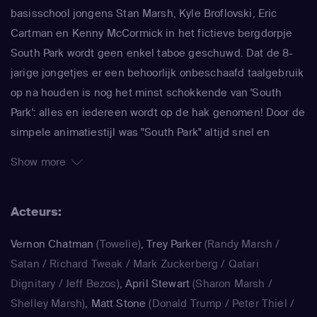
basisschool jongens Stan Marsh, Kyle Broflovski, Eric
Cartman en Kenny McCormick in het fictieve bergdorpje
South Park wordt geen enkel taboe geschuwd. Dat de 8-
jarige jongetjes er een behoorlijk onbeschaafd taalgebruik
op na houden is nog het minst schokkende van 'South
Park': alles en iedereen wordt op de hak genomen! Door de
simpele animatiestijl was "South Park" altijd snel en
makkelijk te maken, waardoor de makers Trey Parker en
Show more
Matt Stone meteen konden inspringen op de actualiteit. In
de serie wordt actueel maatschappelijk commentaar
Acteurs:
afgewisseld door absurde verhaallijnen over gigantische
ballen en kutscheten. Beroemdheden komen er ook
Vernon Chatman
(Towelie)
,
Trey Parker
(Randy Marsh /
zelden ongeschonden vanaf, als zij in "South Park" worden
Satan / Richard Tweak / Mark Zuckerberg / Qatari
gepersifleerd. Zo doken Michael Jackson, Paris Hilton, Al
Dignitary / Jeff Bezos)
,
April Stewart
(Sharon Marsh /
Gore en Kanye West al in South Park op, om er maar een
Shelley Marsh)
,
Matt Stone
(Donald Trump / Peter Thiel /
paar te noemen.