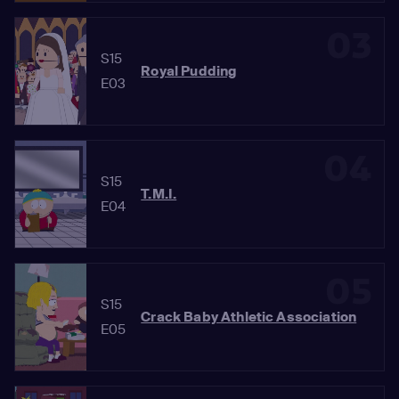
03
S15
Royal Pudding
E03
04
S15
T.M.I.
E04
05
S15
Crack Baby Athletic Association
E05