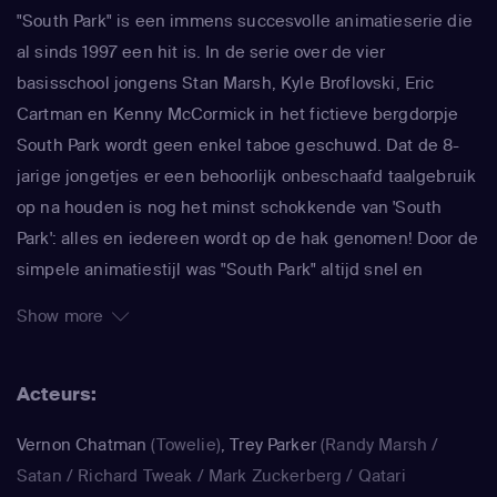
"South Park" is een immens succesvolle animatieserie die
al sinds 1997 een hit is. In de serie over de vier
basisschool jongens Stan Marsh, Kyle Broflovski, Eric
Cartman en Kenny McCormick in het fictieve bergdorpje
South Park wordt geen enkel taboe geschuwd. Dat de 8-
jarige jongetjes er een behoorlijk onbeschaafd taalgebruik
op na houden is nog het minst schokkende van 'South
Park': alles en iedereen wordt op de hak genomen! Door de
simpele animatiestijl was "South Park" altijd snel en
makkelijk te maken, waardoor de makers Trey Parker en
Show more
Matt Stone meteen konden inspringen op de actualiteit. In
de serie wordt actueel maatschappelijk commentaar
Acteurs:
afgewisseld door absurde verhaallijnen over gigantische
ballen en kutscheten. Beroemdheden komen er ook
Vernon Chatman
(Towelie)
,
Trey Parker
(Randy Marsh /
zelden ongeschonden vanaf, als zij in "South Park" worden
Satan / Richard Tweak / Mark Zuckerberg / Qatari
gepersifleerd. Zo doken Michael Jackson, Paris Hilton, Al