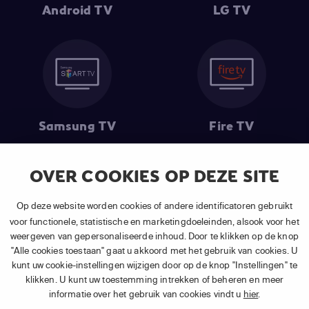
Android TV
LG TV
Samsung TV
Fire TV
OVER COOKIES OP DEZE SITE
(1) De eerste 30 dagen gratis
: Geldig op alle nieuwe abonnementen
Op deze website worden cookies of andere identificatoren gebruikt
van APP TV Light, Basic of Plus.
voor functionele, statistische en marketingdoeleinden, alsook voor het
(2) Prijs abonnement
: Incl. BTW.
weergeven van gepersonaliseerde inhoud. Door te klikken op de knop
(3) Restart & Replay
is beschikbaar voor
volgende zenders
afhankelijk
"Alle cookies toestaan" gaat u akkoord met het gebruik van cookies. U
van je gekozen pakket.
kunt uw cookie-instellingen wijzigen door op de knop "Instellingen" te
klikken. U kunt uw toestemming intrekken of beheren en meer
informatie over het gebruik van cookies vindt u
hier
.