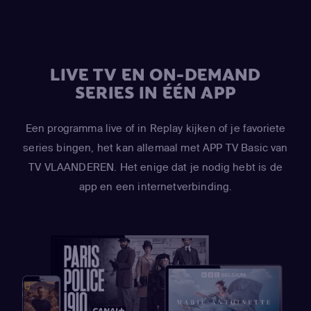
Principal / Moisha / Hakim / Clyde Donovan)
,
Matt Stone
(Kyle Broflovski / Tweek Tweak / Craig Tucker / Scott
Malkinson)
,
April Stewart
(Wendy Testaburger / Ghost of
Sharon Marsh / Ghost of Shelley Marsh)
,
Mona Marshall
LIVE TV EN ON-DEMAND
(Yentl Cartman)
,
Kimberly Brooks
(Interviewer)
SERIES IN ÉÉN APP
Een programma live of in Replay kijken of je favoriete
series bingen, het kan allemaal met APP TV Basic van
TV VLAANDEREN. Het enige dat je nodig hebt is de
app en een internetverbinding.