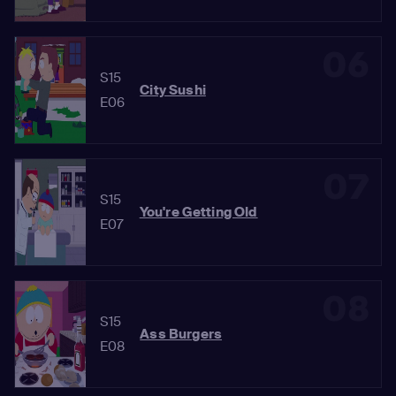
06
S15
City Sushi
E06
07
S15
You're Getting Old
E07
08
S15
Ass Burgers
E08