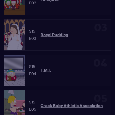
E02
03
S15
Royal Pudding
E03
04
S15
T.M.I.
E04
05
S15
Crack Baby Athletic Association
E05