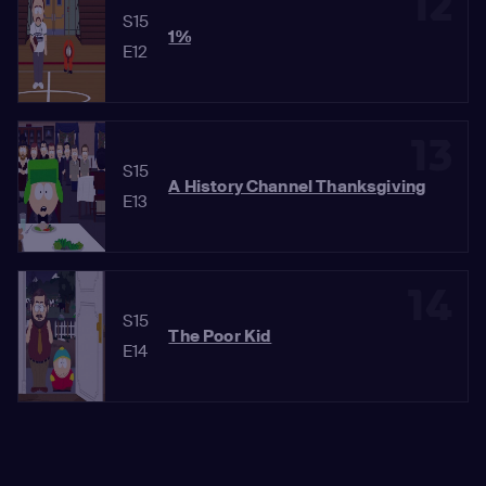
12
S15
1%
E12
13
S15
A History Channel Thanksgiving
E13
14
S15
The Poor Kid
E14