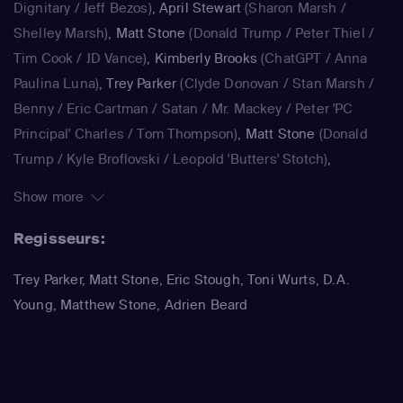
Dignitary / Jeff Bezos)
,
April Stewart
(Sharon Marsh /
Gore en Kanye West al in South Park op, om er maar een
Shelley Marsh)
,
Matt Stone
(Donald Trump / Peter Thiel /
paar te noemen.
Tim Cook / JD Vance)
,
Kimberly Brooks
(ChatGPT / Anna
Paulina Luna)
,
Trey Parker
(Clyde Donovan / Stan Marsh /
Benny / Eric Cartman / Satan / Mr. Mackey / Peter 'PC
Principal' Charles / Tom Thompson)
,
Matt Stone
(Donald
Trump / Kyle Broflovski / Leopold 'Butters' Stotch)
,
Kimberly Brooks
(Dora)
,
Jennifer Howell
(Bebe Stevens)
,
Show more
Betty Boogie Parker
(Betsy)
,
Trey Parker
(Stan Marsh / Eric
Cartman / Randy Marsh / Harrison Yates / Pi Pi / Water
Regisseurs:
Inspector)
,
Matt Stone
(Kyle Broflovski / Kenny McCormick
Trey Parker, Matt Stone, Eric Stough, Toni Wurts, D.A.
/ Butters Stotch / ManBearPig / Mr. Cusslor)
,
April Stewart
Young, Matthew Stone, Adrien Beard
(Liane Cartman / Sharon Marsh / Shelly Marsh)
,
Kimberly
Brooks
(Linda Black)
,
Adrien Beard
(Tolkien Black / Steve
Black)
,
Trey Parker
(Stan Marsh / Eric Cartman / Randy
Marsh / Jimmy Valmer / Mr. Garrison / Mr. Mackey / PC