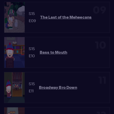
09
S15
The Last of the Meheecans
E09
10
S15
Bass to Mouth
E10
11
S15
Broadway Bro Down
E11