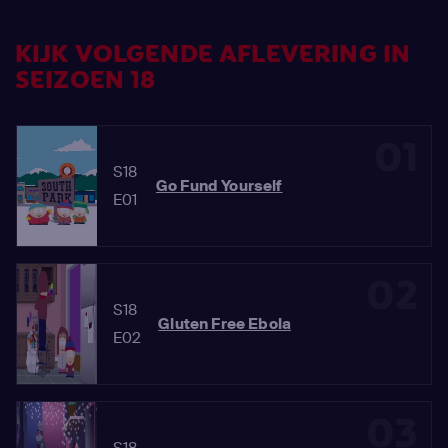
KIJK VOLGENDE AFLEVERING IN
SEIZOEN 18
01
S18
Go Fund Yourself
E01
02
S18
Gluten Free Ebola
E02
03
S18