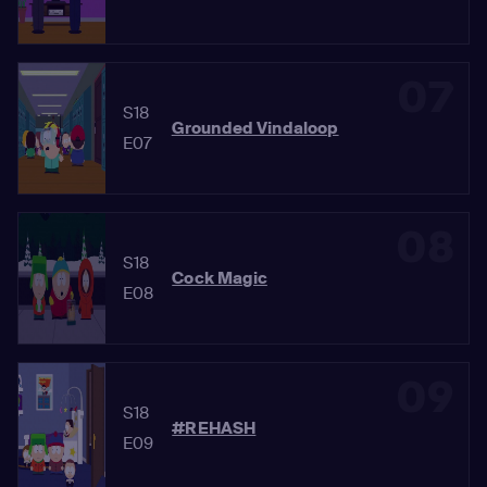
07
S18
Grounded Vindaloop
E07
08
S18
Cock Magic
E08
09
S18
#REHASH
E09