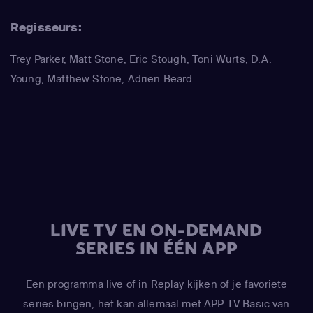
Betty Boogie Parker
(Betsy)
,
Trey Parker
(Stan Marsh / Eric
Cartman / Randy Marsh / Harrison Yates / Pi Pi / Water
Regisseurs:
Inspector)
,
Matt Stone
(Kyle Broflovski / Kenny McCormick
Trey Parker, Matt Stone, Eric Stough, Toni Wurts, D.A.
/ Butters Stotch / ManBearPig / Mr. Cusslor)
,
April Stewart
Young, Matthew Stone, Adrien Beard
(Liane Cartman / Sharon Marsh / Shelly Marsh)
,
Kimberly
Brooks
(Linda Black)
,
Adrien Beard
(Tolkien Black / Steve
Black)
,
Trey Parker
(Stan Marsh / Eric Cartman / Randy
Marsh / Jimmy Valmer / Mr. Garrison / Mr. Mackey / PC
Principal / Moisha / Hakim / Clyde Donovan)
,
Matt Stone
(Kyle Broflovski / Tweek Tweak / Craig Tucker / Scott
Malkinson)
,
April Stewart
(Wendy Testaburger / Ghost of
Sharon Marsh / Ghost of Shelley Marsh)
,
Mona Marshall
LIVE TV EN ON-DEMAND
(Yentl Cartman)
,
Kimberly Brooks
(Interviewer)
SERIES IN ÉÉN APP
Een programma live of in Replay kijken of je favoriete
series bingen, het kan allemaal met APP TV Basic van