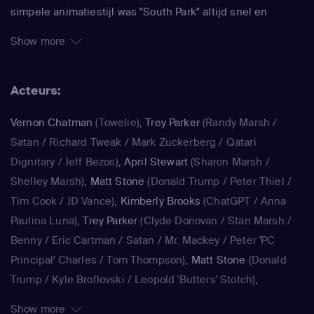
simpele animatiestijl was "South Park" altijd snel en
makkelijk te maken, waardoor de makers Trey Parker en
Show more
Matt Stone meteen konden inspringen op de actualiteit. In
de serie wordt actueel maatschappelijk commentaar
Acteurs:
afgewisseld door absurde verhaallijnen over gigantische
ballen en kutscheten. Beroemdheden komen er ook
Vernon Chatman
(Towelie)
,
Trey Parker
(Randy Marsh /
zelden ongeschonden vanaf, als zij in "South Park" worden
Satan / Richard Tweak / Mark Zuckerberg / Qatari
gepersifleerd. Zo doken Michael Jackson, Paris Hilton, Al
Dignitary / Jeff Bezos)
,
April Stewart
(Sharon Marsh /
Gore en Kanye West al in South Park op, om er maar een
Shelley Marsh)
,
Matt Stone
(Donald Trump / Peter Thiel /
paar te noemen.
Tim Cook / JD Vance)
,
Kimberly Brooks
(ChatGPT / Anna
Paulina Luna)
,
Trey Parker
(Clyde Donovan / Stan Marsh /
Benny / Eric Cartman / Satan / Mr. Mackey / Peter 'PC
Principal' Charles / Tom Thompson)
,
Matt Stone
(Donald
Trump / Kyle Broflovski / Leopold 'Butters' Stotch)
,
Kimberly Brooks
(Dora)
,
Jennifer Howell
(Bebe Stevens)
,
Show more