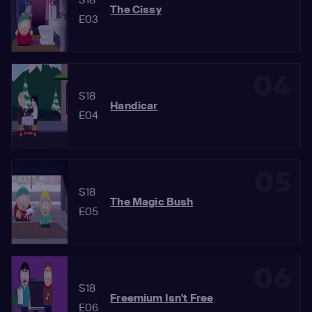
The Cissy
E03
04
S18
Handicar
E04
05
S18
The Magic Bush
E05
06
S18
Freemium Isn't Free
E06