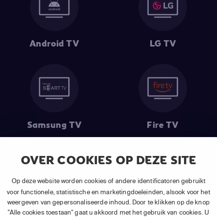
Android TV
LG TV
Samsung TV
Fire TV
OVER COOKIES OP DEZE SITE
(1) De eerste 30 dagen gratis
: Geldig op alle nieuwe abonnementen
Op deze website worden cookies of andere identificatoren gebruikt
van APP TV Light, Basic of Plus.
voor functionele, statistische en marketingdoeleinden, alsook voor het
(2) Prijs abonnement
: Incl. BTW.
weergeven van gepersonaliseerde inhoud. Door te klikken op de knop
(3) Restart & Replay
is beschikbaar voor
volgende zenders
afhankelijk
"Alle cookies toestaan" gaat u akkoord met het gebruik van cookies. U