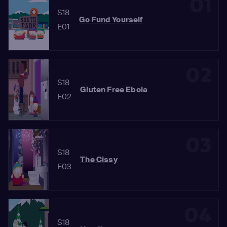
01
S18
Go Fund Yourself
E01
02
S18
Gluten Free Ebola
E02
03
S18
The Cissy
E03
04
S18