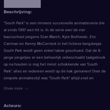
Beschrijving:
"South Park" is een immens succesvolle animatieserie die
al sinds 1997 een hit is. In de serie over de vier
basisschool jongens Stan Marsh, Kyle Broflovski, Eric
Cartman en Kenny McCormick in het fictieve bergdorpje
South Park wordt geen enkel taboe geschuwd. Dat de 8-
jarige jongetjes er een behoorlijk onbeschaafd taalgebruik
op na houden is nog het minst schokkende van 'South
Park': alles en iedereen wordt op de hak genomen! Door de
simpele animatiestijl was "South Park" altijd snel en
makkelijk te maken, waardoor de makers Trey Parker en
Show more
Matt Stone meteen konden inspringen op de actualiteit. In
de serie wordt actueel maatschappelijk commentaar
Acteurs:
afgewisseld door absurde verhaallijnen over gigantische