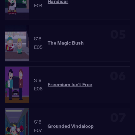
Handicar
E04
05
S18
The Magic Bush
E05
06
S18
Freemium Isn't Free
E06
07
S18
Grounded Vindaloop
E07