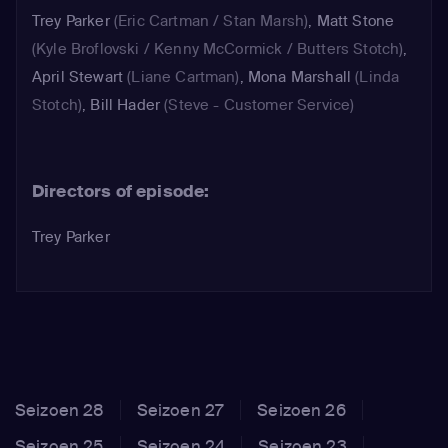
Trey Parker
(Eric Cartman / Stan Marsh)
,
Matt Stone
(Kyle Broflovski / Kenny McCormick / Butters Stotch)
,
April Stewart
(Liane Cartman)
,
Mona Marshall
(Linda
Stotch)
,
Bill Hader
(Steve - Customer Service)
Directors of episode:
Trey Parker
Seizoen 28
Seizoen 27
Seizoen 26
Seizoen 25
Seizoen 24
Seizoen 23