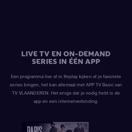
Black)
,
Trey Parker
(Stan Marsh / Eric Cartman / Randy
Marsh / Jimmy Valmer / Mr. Garrison / Mr. Mackey / PC
Principal / Moisha / Hakim / Clyde Donovan)
,
Matt Stone
(Kyle Broflovski / Tweek Tweak / Craig Tucker / Scott
Malkinson)
,
April Stewart
(Wendy Testaburger / Ghost of
Sharon Marsh / Ghost of Shelley Marsh)
,
Mona Marshall
LIVE TV EN ON-DEMAND
(Yentl Cartman)
,
Kimberly Brooks
(Interviewer)
SERIES IN ÉÉN APP
Een programma live of in Replay kijken of je favoriete
series bingen, het kan allemaal met APP TV Basic van
TV VLAANDEREN. Het enige dat je nodig hebt is de
app en een internetverbinding.