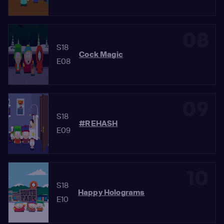
08
S18
Cock Magic
E08
09
S18
#REHASH
E09
10
S18
Happy Holograms
E10