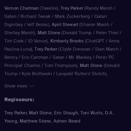
ballen en kutscheten. Beroemdheden komen er ook
Vernon Chatman
(Towelie)
,
Trey Parker
(Randy Marsh /
zelden ongeschonden vanaf, als zij in "South Park" worden
Satan / Richard Tweak / Mark Zuckerberg / Qatari
gepersifleerd. Zo doken Michael Jackson, Paris Hilton, Al
Dignitary / Jeff Bezos)
,
April Stewart
(Sharon Marsh /
Gore en Kanye West al in South Park op, om er maar een
Shelley Marsh)
,
Matt Stone
(Donald Trump / Peter Thiel /
paar te noemen.
Tim Cook / JD Vance)
,
Kimberly Brooks
(ChatGPT / Anna
Paulina Luna)
,
Trey Parker
(Clyde Donovan / Stan Marsh /
Benny / Eric Cartman / Satan / Mr. Mackey / Peter 'PC
Principal' Charles / Tom Thompson)
,
Matt Stone
(Donald
Trump / Kyle Broflovski / Leopold 'Butters' Stotch)
,
Kimberly Brooks
(Dora)
,
Jennifer Howell
(Bebe Stevens)
,
Show more
Betty Boogie Parker
(Betsy)
,
Trey Parker
(Stan Marsh / Eric
Cartman / Randy Marsh / Harrison Yates / Pi Pi / Water
Regisseurs:
Inspector)
,
Matt Stone
(Kyle Broflovski / Kenny McCormick
Trey Parker, Matt Stone, Eric Stough, Toni Wurts, D.A.
/ Butters Stotch / ManBearPig / Mr. Cusslor)
,
April Stewart
Young, Matthew Stone, Adrien Beard
(Liane Cartman / Sharon Marsh / Shelly Marsh)
,
Kimberly
Brooks
(Linda Black)
,
Adrien Beard
(Tolkien Black / Steve