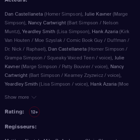
Dan Castellaneta
(Homer Simpson)
,
Julie Kavner
(Marge
Simpson)
,
Nancy Cartwright
(Bart Simpson / Nelson
Muntz)
,
Yeardley Smith
(Lisa Simpson)
,
Hank Azaria
(Kirk
Van Houten / Moe Szyslak / Comic Book Guy / Duffman /
Dr. Nick / Raphael)
,
Dan Castellaneta
(Homer Simpson /
Grampa Simpson / Squeaky Voiced Teen / voice)
,
Julie
Kavner
(Marge Simpson / Patty Bouvier / voice)
,
Nancy
Cartwright
(Bart Simpson / Kearney Zzyzwicz / voice)
,
Yeardley Smith
(Lisa Simpson / voice)
,
Hank Azaria
(Moe
Szyslak / Kirk Van Houten / Comic Book Guy / Raphael /
Show more
Lawyer / Lifeguard / Very Tall Man / voice)
,
Dan
Castellaneta
(Homer Simpson / Kodos)
,
Nancy Cartwright
Rating:
12+
(Bart Simpson)
,
Hank Azaria
(Luigi Risotto / Kirk Van
Regisseurs:
Houten / Clancy Wiggum / Snake Jailbird / Maximilian von
Wonthelm)
,
Dan Castellaneta
(Homer Simpson / Barney