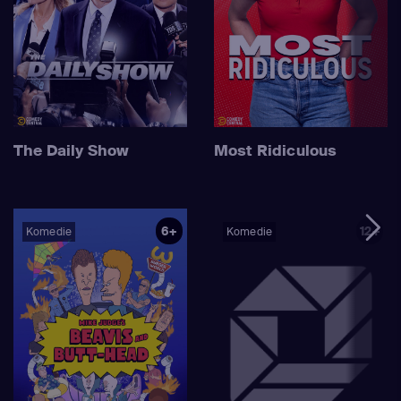
The Daily Show
Most Ridiculous
6+
12+
Komedie
Komedie