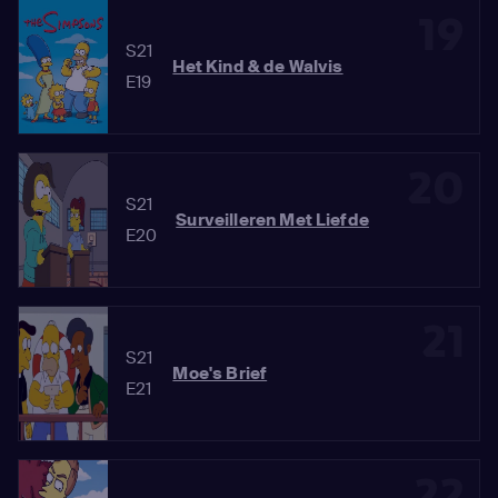
19
S21
Het Kind & de Walvis
E19
20
S21
Surveilleren Met Liefde
E20
21
S21
Moe's Brief
E21
22