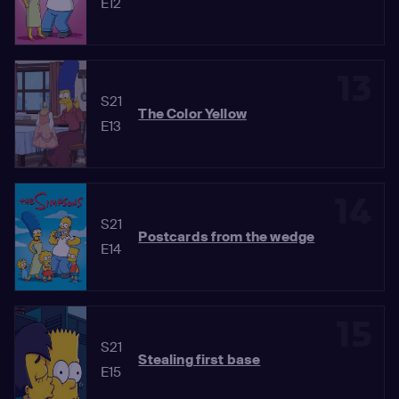
E12
13
S21
The Color Yellow
E13
14
S21
Postcards from the wedge
E14
15
S21
Stealing first base
E15