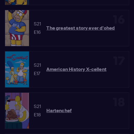
16
S21
The greatest story ever d'ohed
E16
17
S21
American History X-cellent
E17
18
S21
Hartenchef
E18