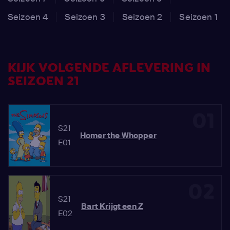
Seizoen 4
Seizoen 3
Seizoen 2
Seizoen 1
KIJK VOLGENDE AFLEVERING IN
SEIZOEN 21
01
S21
Homer the Whopper
E01
02
S21
Bart Krijgt een Z
E02