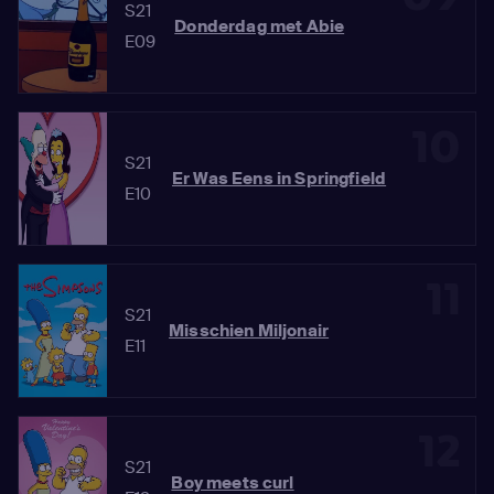
S21
Donderdag met Abie
E09
10
S21
Er Was Eens in Springfield
E10
11
S21
Misschien Miljonair
E11
12
S21
Boy meets curl