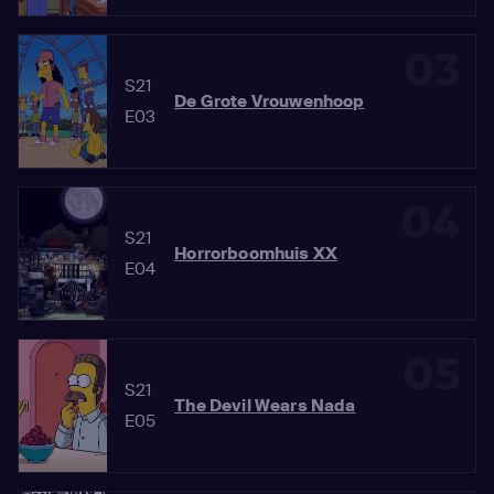
03
S21
De Grote Vrouwenhoop
E03
04
S21
Horrorboomhuis XX
E04
05
S21
The Devil Wears Nada
E05