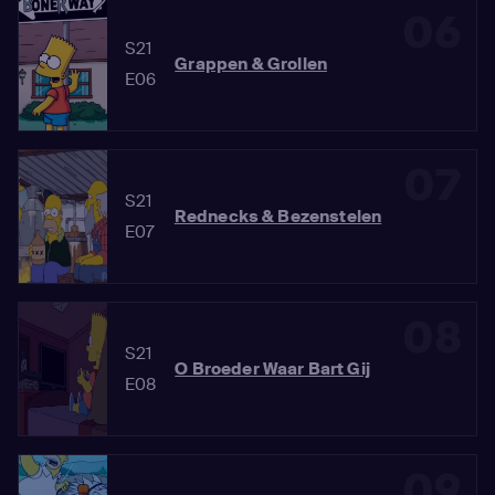
06
S21
Grappen & Grollen
E06
07
S21
Rednecks & Bezenstelen
E07
08
S21
O Broeder Waar Bart Gij
E08
09