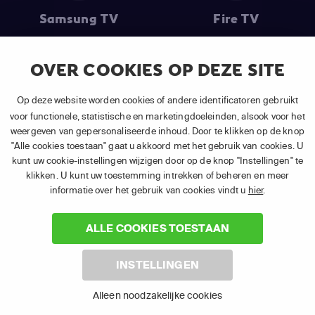
Samsung TV
Fire TV
OVER COOKIES OP DEZE SITE
(1) De eerste 30 dagen gratis
: Geldig op alle nieuwe abonnementen
Op deze website worden cookies of andere identificatoren gebruikt
van APP TV Light, Basic of Plus.
voor functionele, statistische en marketingdoeleinden, alsook voor het
(2) Prijs abonnement
: Incl. BTW.
weergeven van gepersonaliseerde inhoud. Door te klikken op de knop
(3) Restart & Replay
is beschikbaar voor
volgende zenders
afhankelijk
"Alle cookies toestaan" gaat u akkoord met het gebruik van cookies. U
van je gekozen pakket.
kunt uw cookie-instellingen wijzigen door op de knop "Instellingen" te
klikken. U kunt uw toestemming intrekken of beheren en meer
informatie over het gebruik van cookies vindt u
hier
.
ALLE COOKIES TOESTAAN
©
2026 Canal+ Luxembourg S. à r.l. - Alle rechten voorbehouden. TV
INSTELLINGEN
VLAANDEREN® is een merk gebruikt onder licentie door Canal+
Luxembourg S. à r.l. Maatschappelijke zetel: Rue Albert Borschette 4,
Alleen noodzakelijke cookies
L-1246 Luxembourg R.C.S. Luxembourg : B 87.905