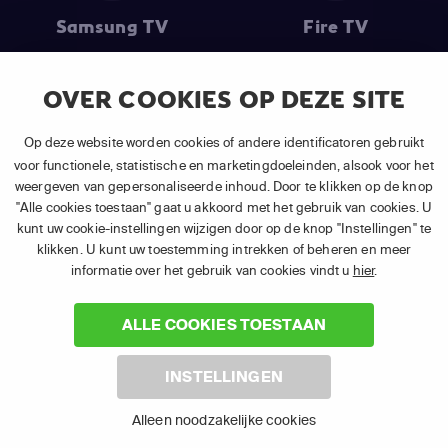
Samsung TV
Fire TV
OVER COOKIES OP DEZE SITE
(1) De eerste 30 dagen gratis
: Geldig op alle nieuwe abonnementen
Op deze website worden cookies of andere identificatoren gebruikt
van APP TV Light, Basic of Plus.
voor functionele, statistische en marketingdoeleinden, alsook voor het
(2) Prijs abonnement
: Incl. BTW.
weergeven van gepersonaliseerde inhoud. Door te klikken op de knop
(3) Restart & Replay
is beschikbaar voor
volgende zenders
afhankelijk
"Alle cookies toestaan" gaat u akkoord met het gebruik van cookies. U
van je gekozen pakket.
kunt uw cookie-instellingen wijzigen door op de knop "Instellingen" te
klikken. U kunt uw toestemming intrekken of beheren en meer
informatie over het gebruik van cookies vindt u
hier
.
ALLE COOKIES TOESTAAN
©
2026 Canal+ Luxembourg S. à r.l. - Alle rechten voorbehouden. TV
INSTELLINGEN
VLAANDEREN® is een merk gebruikt onder licentie door Canal+
Luxembourg S. à r.l. Maatschappelijke zetel: Rue Albert Borschette 4,
Alleen noodzakelijke cookies
L-1246 Luxembourg R.C.S. Luxembourg : B 87.905