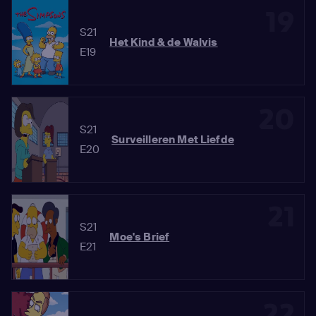
19
S21
Het Kind & de Walvis
E19
20
S21
Surveilleren Met Liefde
E20
21
S21
Moe's Brief
E21
22