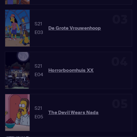
03
S21
De Grote Vrouwenhoop
E03
04
S21
Horrorboomhuis XX
E04
05
S21
The Devil Wears Nada
E05