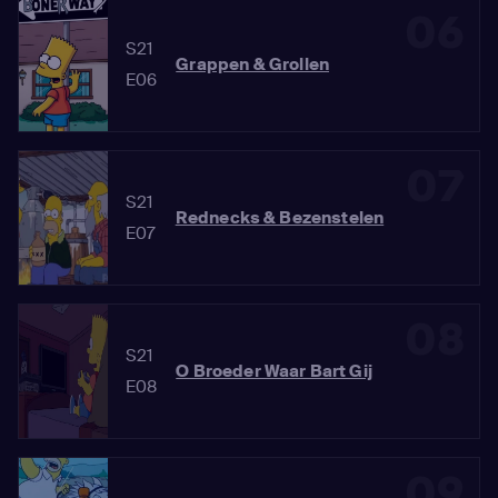
06
S21
Grappen & Grollen
E06
07
S21
Rednecks & Bezenstelen
E07
08
S21
O Broeder Waar Bart Gij
E08
09