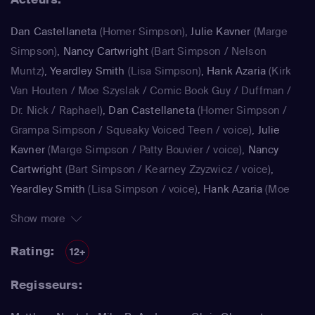
Dan Castellaneta
(Homer Simpson)
,
Julie Kavner
(Marge
Simpson)
,
Nancy Cartwright
(Bart Simpson / Nelson
Muntz)
,
Yeardley Smith
(Lisa Simpson)
,
Hank Azaria
(Kirk
Van Houten / Moe Szyslak / Comic Book Guy / Duffman /
Dr. Nick / Raphael)
,
Dan Castellaneta
(Homer Simpson /
Grampa Simpson / Squeaky Voiced Teen / voice)
,
Julie
Kavner
(Marge Simpson / Patty Bouvier / voice)
,
Nancy
Cartwright
(Bart Simpson / Kearney Zzyzwicz / voice)
,
Yeardley Smith
(Lisa Simpson / voice)
,
Hank Azaria
(Moe
Szyslak / Kirk Van Houten / Comic Book Guy / Raphael /
Show more
Lawyer / Lifeguard / Very Tall Man / voice)
,
Dan
Castellaneta
(Homer Simpson / Kodos)
,
Nancy Cartwright
Rating:
12+
(Bart Simpson)
,
Hank Azaria
(Luigi Risotto / Kirk Van
Regisseurs:
Houten / Clancy Wiggum / Snake Jailbird / Maximilian von
Wonthelm)
,
Dan Castellaneta
(Homer Simpson / Barney