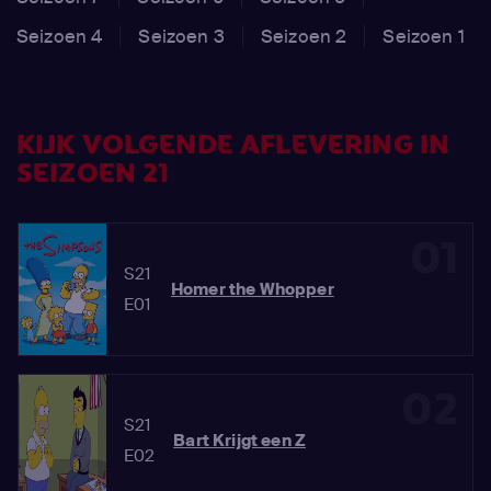
Seizoen 4
Seizoen 3
Seizoen 2
Seizoen 1
KIJK VOLGENDE AFLEVERING IN
SEIZOEN 21
01
S21
Homer the Whopper
E01
02
S21
Bart Krijgt een Z
E02