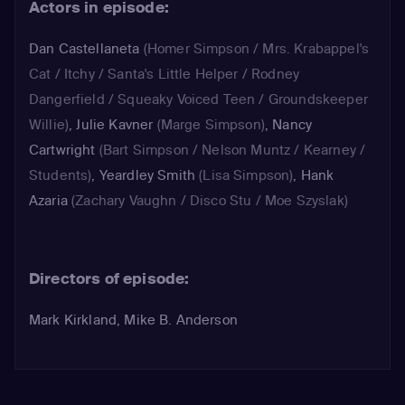
Actors in episode:
Dan Castellaneta
(Homer Simpson / Mrs. Krabappel's
Cat / Itchy / Santa's Little Helper / Rodney
Dangerfield / Squeaky Voiced Teen / Groundskeeper
Willie)
,
Julie Kavner
(Marge Simpson)
,
Nancy
Cartwright
(Bart Simpson / Nelson Muntz / Kearney /
Students)
,
Yeardley Smith
(Lisa Simpson)
,
Hank
Azaria
(Zachary Vaughn / Disco Stu / Moe Szyslak)
Directors of episode:
Mark Kirkland, Mike B. Anderson