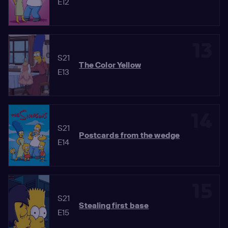
E12
13
S21
The Color Yellow
E13
14
S21
Postcards from the wedge
E14
15
S21
Stealing first base
E15