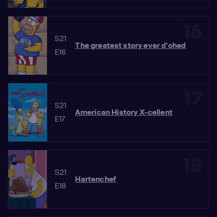
16
S21
The greatest story ever d'ohed
E16
17
S21
American History X-cellent
E17
18
S21
Hartenchef
E18