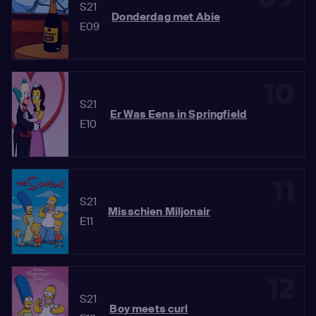
S21
Donderdag met Abie
E09
10
S21
Er Was Eens in Springfield
E10
11
S21
Misschien Miljonair
E11
12
S21
Boy meets curl