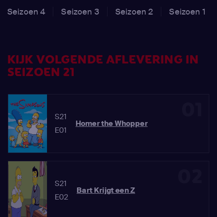
Seizoen 4
Seizoen 3
Seizoen 2
Seizoen 1
KIJK VOLGENDE AFLEVERING IN
SEIZOEN 21
01
S21
Homer the Whopper
E01
02
S21
Bart Krijgt een Z
E02