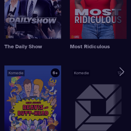
The Daily Show
Most Ridiculous
6+
12+
Komedie
Komedie