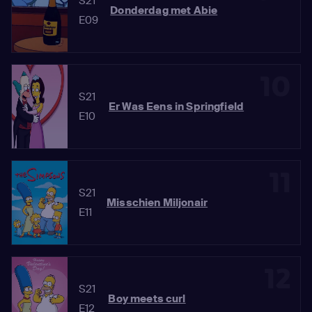
S21
Donderdag met Abie
E09
10
S21
Er Was Eens in Springfield
E10
11
S21
Misschien Miljonair
E11
12
S21
Boy meets curl
E12