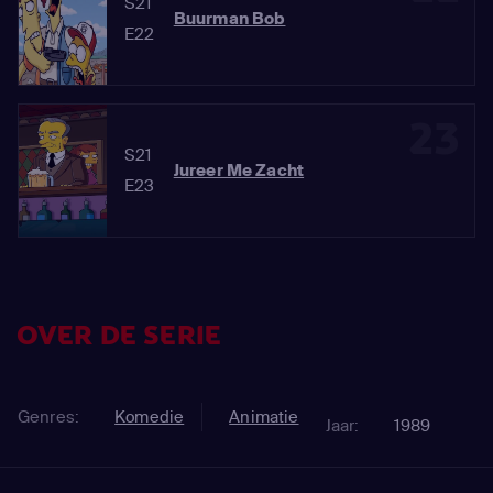
S21
Buurman Bob
E22
23
S21
Jureer Me Zacht
E23
OVER DE SERIE
Genres:
Komedie
Animatie
Jaar:
1989