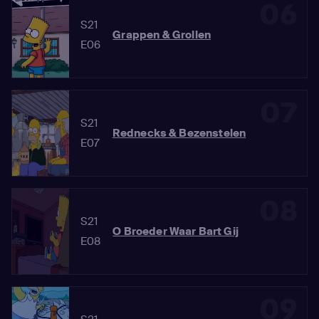
06
S21
Grappen & Grollen
E06
07
S21
Rednecks & Bezenstelen
E07
08
S21
O Broeder Waar Bart Gij
E08
09