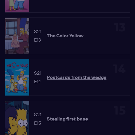
13
S21
The Color Yellow
E13
14
S21
Postcards from the wedge
E14
15
S21
Stealing first base
E15