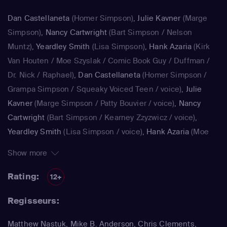
Dan Castellaneta
(Homer Simpson)
,
Julie Kavner
(Marge
Simpson)
,
Nancy Cartwright
(Bart Simpson / Nelson
Muntz)
,
Yeardley Smith
(Lisa Simpson)
,
Hank Azaria
(Kirk
Van Houten / Moe Szyslak / Comic Book Guy / Duffman /
Dr. Nick / Raphael)
,
Dan Castellaneta
(Homer Simpson /
Grampa Simpson / Squeaky Voiced Teen / voice)
,
Julie
Kavner
(Marge Simpson / Patty Bouvier / voice)
,
Nancy
Cartwright
(Bart Simpson / Kearney Zzyzwicz / voice)
,
Yeardley Smith
(Lisa Simpson / voice)
,
Hank Azaria
(Moe
Szyslak / Kirk Van Houten / Comic Book Guy / Raphael /
Show more
Lawyer / Lifeguard / Very Tall Man / voice)
,
Dan
Castellaneta
(Homer Simpson / Kodos)
,
Nancy Cartwright
Rating:
12+
(Bart Simpson)
,
Hank Azaria
(Luigi Risotto / Kirk Van
Regisseurs:
Houten / Clancy Wiggum / Snake Jailbird / Maximilian von
Wonthelm)
,
Dan Castellaneta
(Homer Simpson / Barney
Matthew Nastuk, Mike B. Anderson, Chris Clements,