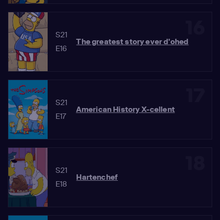
16
S21
The greatest story ever d'ohed
E16
17
S21
American History X-cellent
E17
18
S21
Hartenchef
E18