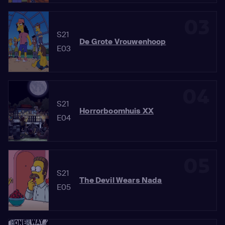
03
S21
De Grote Vrouwenhoop
E03
04
S21
Horrorboomhuis XX
E04
05
S21
The Devil Wears Nada
E05