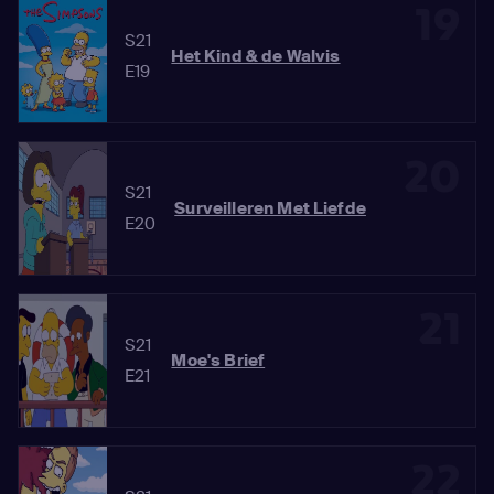
19
S21
Het Kind & de Walvis
E19
20
S21
Surveilleren Met Liefde
E20
21
S21
Moe's Brief
E21
22