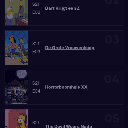
02
S21
Bart Krijgt een Z
E02
03
S21
De Grote Vrouwenhoop
E03
04
S21
Horrorboomhuis XX
E04
05
S21
The Devil Wears Nada