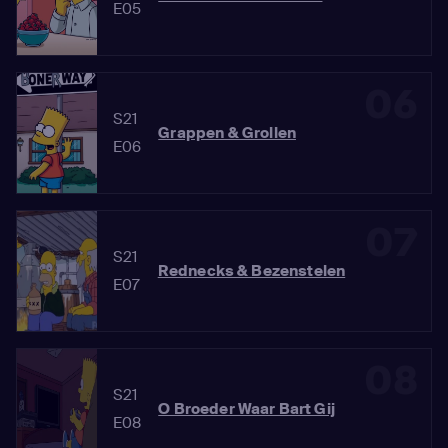
E05
06
S21
Grappen & Grollen
E06
07
S21
Rednecks & Bezenstelen
E07
08
S21
O Broeder Waar Bart Gij
E08