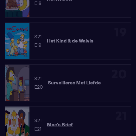
E18
19
S21
Het Kind & de Walvis
E19
20
S21
Surveilleren Met Liefde
E20
21
S21
Moe's Brief
E21