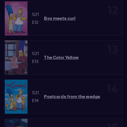
12
S21
Boy meets curl
E12
13
S21
The Color Yellow
E13
14
S21
Postcards from the wedge
E14