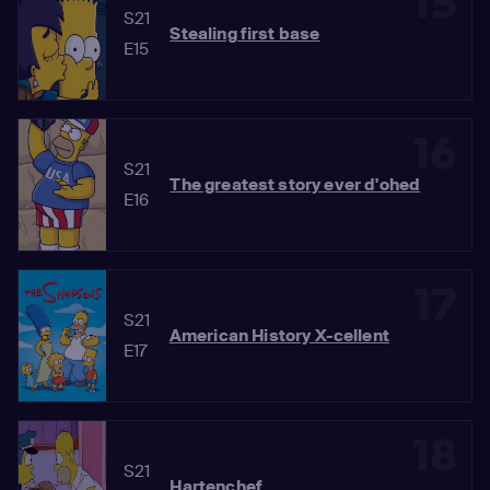
15
S21
Stealing first base
E15
16
S21
The greatest story ever d'ohed
E16
17
S21
American History X-cellent
E17
18
S21
Hartenchef