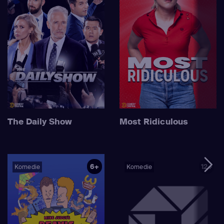
The Daily Show
Most Ridiculous
6+
12+
Komedie
Komedie