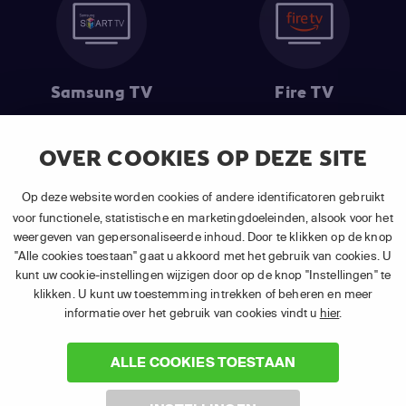
Samsung TV
Fire TV
OVER COOKIES OP DEZE SITE
(1) De eerste 30 dagen gratis
: Geldig op alle nieuwe abonnementen
Op deze website worden cookies of andere identificatoren gebruikt
van APP TV Light, Basic of Plus.
voor functionele, statistische en marketingdoeleinden, alsook voor het
(2) Prijs abonnement
: Incl. BTW.
weergeven van gepersonaliseerde inhoud. Door te klikken op de knop
(3) Restart & Replay
is beschikbaar voor
volgende zenders
afhankelijk
"Alle cookies toestaan" gaat u akkoord met het gebruik van cookies. U
van je gekozen pakket.
kunt uw cookie-instellingen wijzigen door op de knop "Instellingen" te
klikken. U kunt uw toestemming intrekken of beheren en meer
informatie over het gebruik van cookies vindt u
hier
.
ALLE COOKIES TOESTAAN
©
2026 Canal+ Luxembourg S. à r.l. - Alle rechten voorbehouden. TV