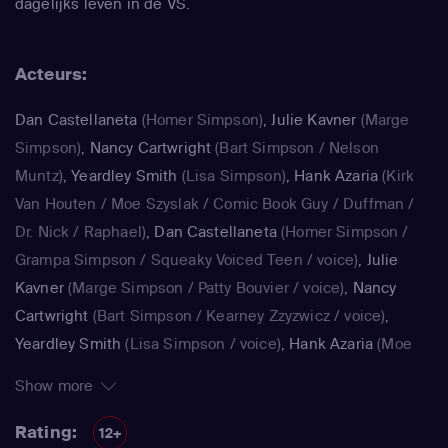
dagelijks leven in de VS.
Acteurs:
Dan Castellaneta
(Homer Simpson)
,
Julie Kavner
(Marge
Simpson)
,
Nancy Cartwright
(Bart Simpson / Nelson
Muntz)
,
Yeardley Smith
(Lisa Simpson)
,
Hank Azaria
(Kirk
Van Houten / Moe Szyslak / Comic Book Guy / Duffman /
Dr. Nick / Raphael)
,
Dan Castellaneta
(Homer Simpson /
Grampa Simpson / Squeaky Voiced Teen / voice)
,
Julie
Kavner
(Marge Simpson / Patty Bouvier / voice)
,
Nancy
Cartwright
(Bart Simpson / Kearney Zzyzwicz / voice)
,
Yeardley Smith
(Lisa Simpson / voice)
,
Hank Azaria
(Moe
Szyslak / Kirk Van Houten / Comic Book Guy / Raphael /
Show more
Lawyer / Lifeguard / Very Tall Man / voice)
,
Dan
Castellaneta
(Homer Simpson / Kodos)
,
Nancy Cartwright
Rating:
12+