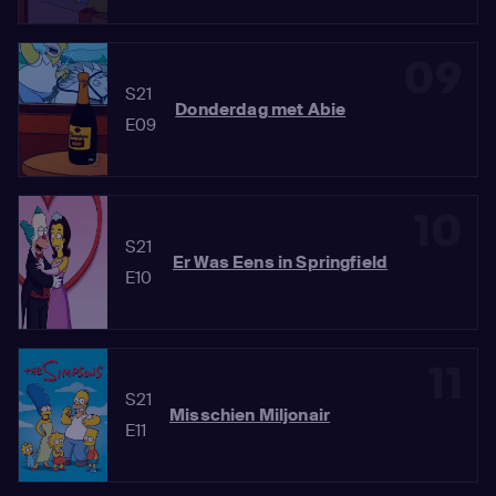
09
S21
Donderdag met Abie
E09
10
S21
Er Was Eens in Springfield
E10
11
S21
Misschien Miljonair
E11