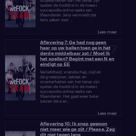
onzekerheden van het tiener zijn
spelen de hoofdrol in de meest
succesvolle online reeks van
Vlaanderen. Jana vermoedt dat
Jens zaken voor ...
Lees meer
Aflevering 7: Ge had nog geen
07
haar op uw ballen toen ge in het
derde middelbaar zat / Moet ik
het spellen? Begint met een N en
eindigt op EE
Verliefdheid, vriendschap, nijd en
de groeipijnen, taboes en
onzekerheden van het tiener zijn
spelen de hoofdrol in de meest
succesvolle online reeks van
Vlaanderen. Het gaat weer beter
tussen Jana en...
Lees meer
Aflevering 10: Ik snap gewoon
10
niet meer wie ge zijt / Please. Zeg
dit niet tegen Jens