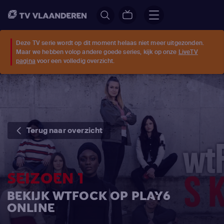
Deze TV serie wordt op dit moment helaas niet meer uitgezonden.
Maar we hebben volop andere goede series, kijk op onze
LiveTV
pagina
voor een volledig overzicht.
Terug naar overzicht
SEIZOEN 1
BEKIJK WTFOCK OP PLAY6
ONLINE