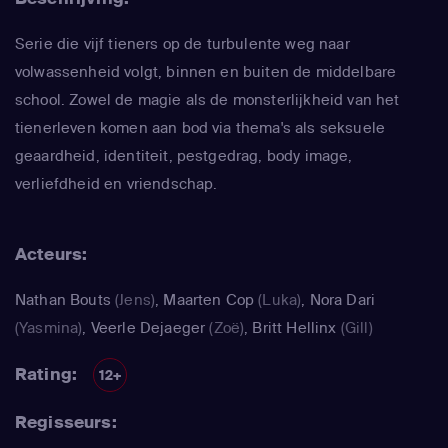
Serie die vijf tieners op de turbulente weg naar
volwassenheid volgt, binnen en buiten de middelbare
school. Zowel de magie als de monsterlijkheid van het
tienerleven komen aan bod via thema's als seksuele
geaardheid, identiteit, pestgedrag, body image,
verliefdheid en vriendschap.
Acteurs:
Nathan Bouts
(Jens)
,
Maarten Cop
(Luka)
,
Nora Dari
(Yasmina)
,
Veerle Dejaeger
(Zoë)
,
Britt Hellinx
(Gill)
Rating:
12+
Regisseurs: