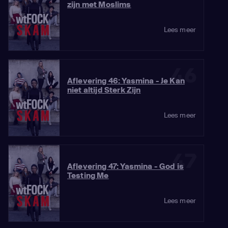
zijn met Moslims
Lees meer
46
Aflevering 46: Yasmina - Je Kan
niet altijd Sterk Zijn
Lees meer
47
Aflevering 47: Yasmina - God is
Testing Me
Lees meer