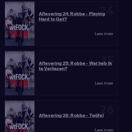
24
Aflevering 24: Robbe - Playing
Hard to Get?
Lees meer
25
Aflevering 25: Robbe - Wat heb Ik
te Verliezen?
Lees meer
26
Aflevering 26: Robbe - Twijfel
Lees meer