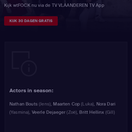
Kijk wtFOCK nu via de TV VLAANDEREN TV App
KIJK 30 DAGEN GRATIS
Actors in season:
Nathan Bouts
(Jens)
,
Maarten Cop
(Luka)
,
Nora Dari
(Yasmina)
,
Veerle Dejaeger
(Zoë)
,
Britt Hellinx
(Gill)