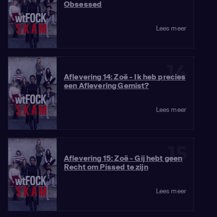
Obsessed
Lees meer
14
Aflevering 14: Zoë - Ik heb precies
een Aflevering Gemist?
Lees meer
15
Aflevering 15: Zoë - Gij hebt geen
Recht om Pissed te zijn
Lees meer