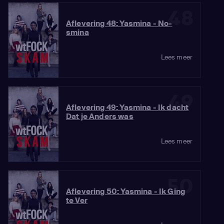
48
Aflevering 48: Yasmina - No-
smina
Lees meer
49
Aflevering 49: Yasmina - Ik dacht
Dat je Anders was
Lees meer
50
Aflevering 50: Yasmina - Ik Ging
te Ver