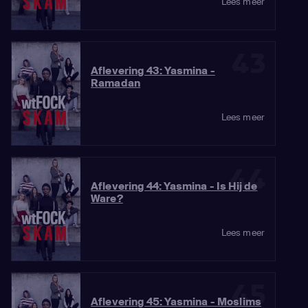
Lees meer
43
Aflevering 43: Yasmina -
Ramadan
Lees meer
44
Aflevering 44: Yasmina - Is Hij de
Ware?
Lees meer
45
Aflevering 45: Yasmina - Moslims