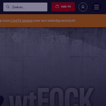
KIJK TV
Zoeken...
op onze
LiveTV pagina
voor een volledig overzicht.