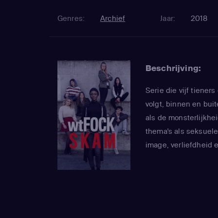
Genres:
Archief
Jaar:
2018
Beschrijving:
Serie die vijf tiene
volgt, binnen en bui
als de monsterlijkhe
thema's als seksuele
image, verliefdheid 