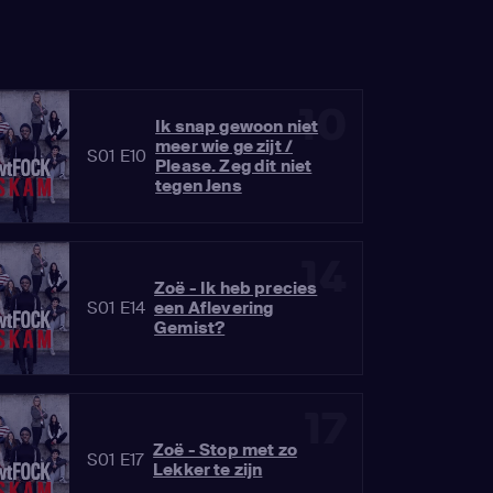
10
Ik snap gewoon niet
meer wie ge zijt /
S01 E10
Please. Zeg dit niet
tegen Jens
14
Zoë - Ik heb precies
S01 E14
een Aflevering
Gemist?
17
Zoë - Stop met zo
S01 E17
Lekker te zijn