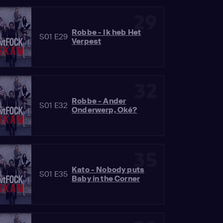
29
Robbe - Ik heb Het
S01 E29
Verpest
32
Robbe - Ander
S01 E32
Onderwerp, Oké?
35
Kato - Nobody puts
S01 E35
Baby in the Corner