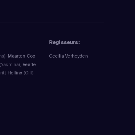
Regisseurs:
ns)
,
Maarten Cop
Cecilia Verheyden
(Yasmina)
,
Veerle
ritt Hellinx
(Gill)