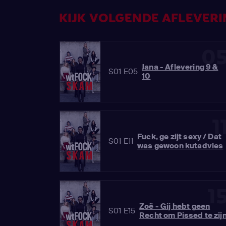
KIJK VOLGENDE AFLEVERIN
0
Jana - Aflevering 9 &
S01 E05
10
1
Fuck, ge zijt sexy / Dat
S01 E11
was gewoon kutadvies
1
Zoë - Gij hebt geen
S01 E15
Recht om Pissed te zij