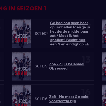
G IN SEIZOEN 1
Ge had nog geen haar
5
07
op uw ballen toen ge in
het derde middelbaar
S01 E07
zat / Moet ik het
spellen? Begint met
een N en eindigt op EE
1
13
Zoë - Zij is helemaal
S01 E13
Obsessed
5
16
Zoë - Nu moet Ge echt
S01 E16
n
Voorzichtig zijn