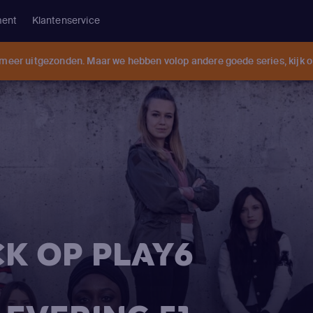
ment
Klantenservice
 meer uitgezonden. Maar we hebben volop andere goede series, kijk 
CK OP PLAY6