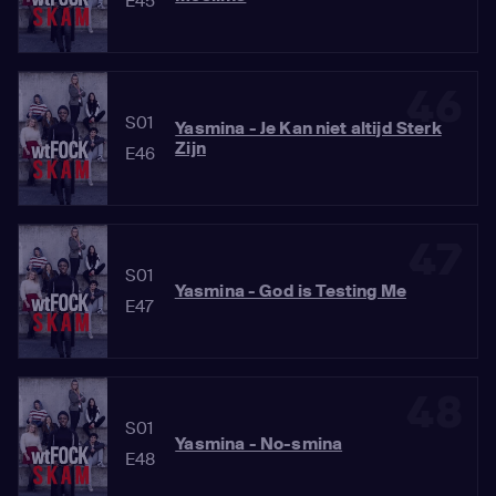
E45
46
S01
Yasmina - Je Kan niet altijd Sterk
Zijn
E46
47
S01
Yasmina - God is Testing Me
E47
48
S01
Yasmina - No-smina
E48