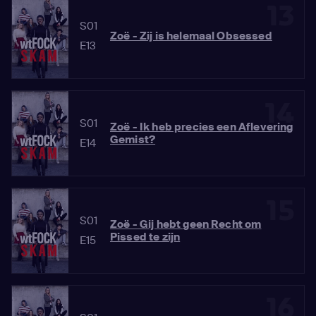
13
S01
Zoë - Zij is helemaal Obsessed
E13
14
S01
Zoë - Ik heb precies een Aflevering
Gemist?
E14
15
S01
Zoë - Gij hebt geen Recht om
Pissed te zijn
E15
16