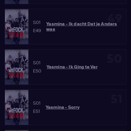
49
S01
Yasmina - Ik dacht Dat je Anders
was
E49
50
S01
Yasmina - Ik Ging te Ver
E50
51
S01
Yasmina - Sorry
E51