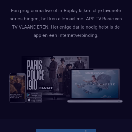
Een programma live of in Replay kijken of je favoriete
series bingen, het kan allemaal met APP TV Basic van
TV VLAANDEREN. Het enige dat je nodig hebt is de
app en een internetverbinding.
(1)