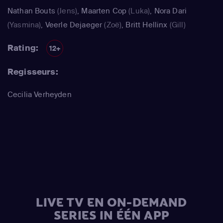
Nathan Bouts
(Jens)
,
Maarten Cop
(Luka)
,
Nora Dari
(Yasmina)
,
Veerle Dejaeger
(Zoë)
,
Britt Hellinx
(Gill)
Rating:
12+
Regisseurs:
Cecilia Verheyden
LIVE TV EN ON-DEMAND
SERIES IN ÉÉN APP