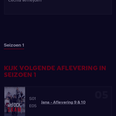
Cecilia Verheyden
Seizoen 1
KIJK VOLGENDE AFLEVERING IN
SEIZOEN 1
05
S01
Jana - Aflevering 9 & 10
E05