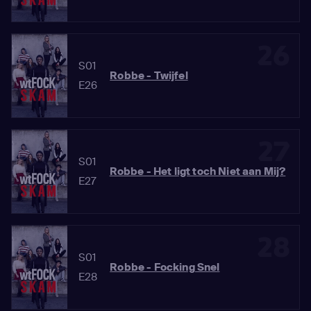
26
S01
Robbe - Twijfel
E26
27
S01
Robbe - Het ligt toch Niet aan Mij?
E27
28
S01
Robbe - Focking Snel
E28