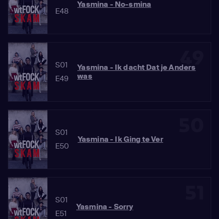
Yasmina - No-smina
E48
49
S01
Yasmina - Ik dacht Dat je Anders
was
E49
50
S01
Yasmina - Ik Ging te Ver
E50
51
S01
Yasmina - Sorry
E51