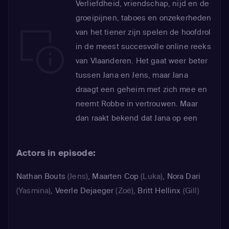
Verliefdheid, vriendschap, nijd en de
groeipijnen, taboes en onzekerheden
van het tiener zijn spelen de hoofdrol
in de meest succesvolle online reeks
van Vlaanderen. Het gaat weer beter
tussen Jana en Jens, maar Jana
draagt een geheim met zich mee en
neemt Robbe in vertrouwen. Maar
dan raakt bekend dat Jana op een
feestje met een andere jongen heeft
gekust. Jens wil haar niet meer zien.
Actors in episode:
12+
Nathan Bouts
(Jens)
,
Maarten Cop
(Luka)
,
Nora Dari
(Yasmina)
,
Veerle Dejaeger
(Zoë)
,
Britt Hellinx
(Gill)