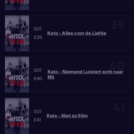
39
S01
Kato - Alles voor de Liefde
E39
40
S01
Kato - Niemand Luistert echt naar
Mij
E40
41
S01
Kato - Niet zo Slim
E41