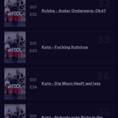
32
S01
Robbe - Ander Onderwerp, Oké?
E32
33
S01
Kato - Focking Kutvirus
E33
34
S01
Kato - Die Moyo Heeft wel Iets
E34
35
S01
Kato - Nobody puts Baby in the