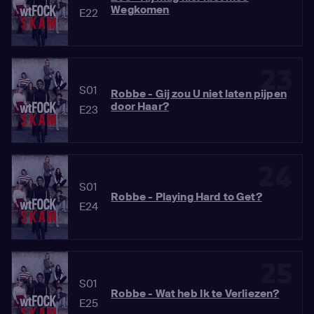
Wegkomen
E22
23
S01
Robbe - Gij zou U niet laten pijpen
door Haar?
E23
24
S01
Robbe - Playing Hard to Get?
E24
25
S01
Robbe - Wat heb Ik te Verliezen?
E25