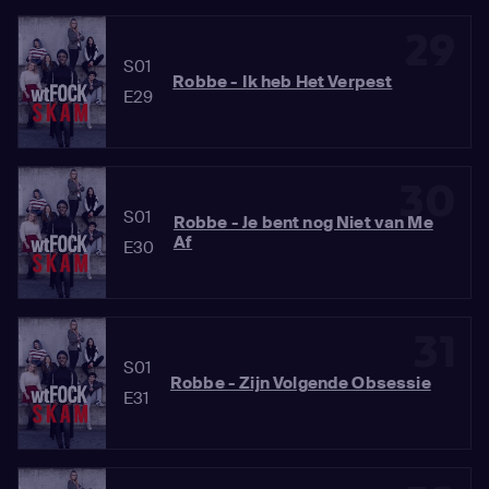
29
S01
Robbe - Ik heb Het Verpest
E29
30
S01
Robbe - Je bent nog Niet van Me
Af
E30
31
S01
Robbe - Zijn Volgende Obsessie
E31