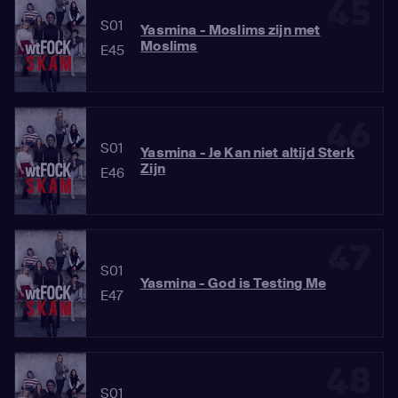
45
S01
Yasmina - Moslims zijn met
Moslims
E45
46
S01
Yasmina - Je Kan niet altijd Sterk
Zijn
E46
47
S01
Yasmina - God is Testing Me
E47
48
S01