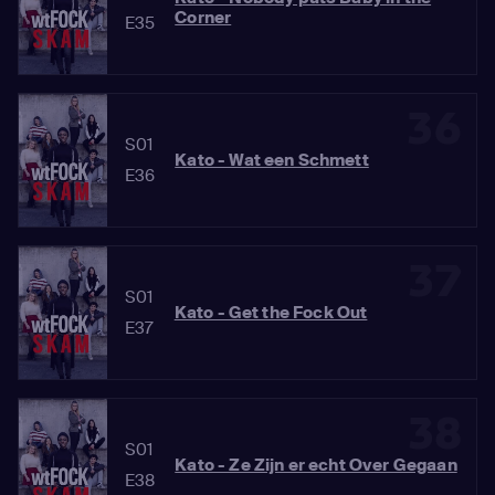
Corner
E35
36
S01
Kato - Wat een Schmett
E36
37
S01
Kato - Get the Fock Out
E37
38
S01
Kato - Ze Zijn er echt Over Gegaan
E38