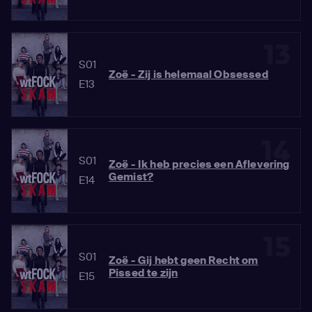
13
S01
Zoë - Zij is helemaal Obsessed
E13
14
S01
Zoë - Ik heb precies een Aflevering
Gemist?
E14
15
S01
Zoë - Gij hebt geen Recht om
Pissed te zijn
E15