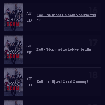
16
S01
Zoë - Nu moet Ge echt Voorzichtig
zijn
E16
17
S01
Zoë - Stop met zo Lekker te zijn
E17
18
S01
Zoë - Is Hij wel Goed Genoeg?
E18