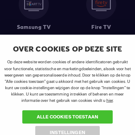
Samsung TV
Fire TV
OVER COOKIES OP DEZE SITE
(1) De eerste 30 dagen gratis
: Geldig op alle nieuwe abonnementen
Op deze website worden cookies of andere identificatoren gebruikt
van APP TV Light, Basic of Plus.
voor functionele, statistische en marketingdoeleinden, alsook voor het
(2) Prijs abonnement
: Incl. BTW.
weergeven van gepersonaliseerde inhoud. Door te klikken op de knop
(3) Restart & Replay
is beschikbaar voor
volgende zenders
afhankelijk
"Alle cookies toestaan" gaat u akkoord met het gebruik van cookies. U
van je gekozen pakket.
kunt uw cookie-instellingen wijzigen door op de knop "Instellingen" te
klikken. U kunt uw toestemming intrekken of beheren en meer
informatie over het gebruik van cookies vindt u
hier
.
ALLE COOKIES TOESTAAN
©
2026 Canal+ Luxembourg S. à r.l. - Alle rechten voorbehouden. TV
INSTELLINGEN
VLAANDEREN® is een merk gebruikt onder licentie door Canal+