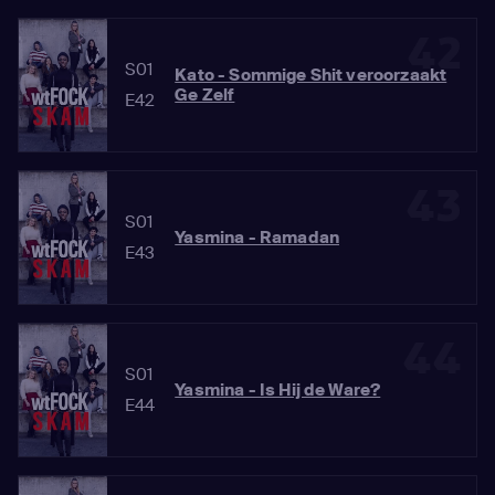
42
S01
Kato - Sommige Shit veroorzaakt
Ge Zelf
E42
43
S01
Yasmina - Ramadan
E43
44
S01
Yasmina - Is Hij de Ware?
E44