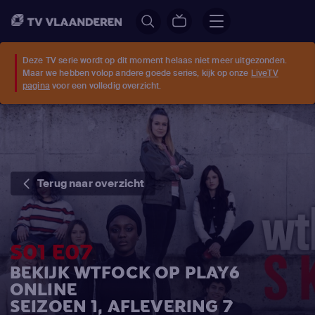
Deze TV serie wordt op dit moment helaas niet meer uitgezonden.
Maar we hebben volop andere goede series, kijk op onze
LiveTV
pagina
voor een volledig overzicht.
Terug naar overzicht
S01 E07
BEKIJK WTFOCK OP PLAY6
ONLINE
SEIZOEN 1, AFLEVERING 7