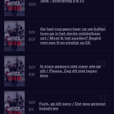
Jana - Aflevering 9 & 10
E05
07
Ge had nog geen haar op uw ballen
S01
toen ge in het derde middelbaar
zat / Moet ik het spellen? Begint
E07
met een N en eindigt op EE
10
Ik snap gewoon niet meer wie ge
S01
zijt / Please. Zeg dit niet tegen
E10
Jens
11
S01
Fuck, ge zijt sexy / Dat was gewoon
kutadvies
E11