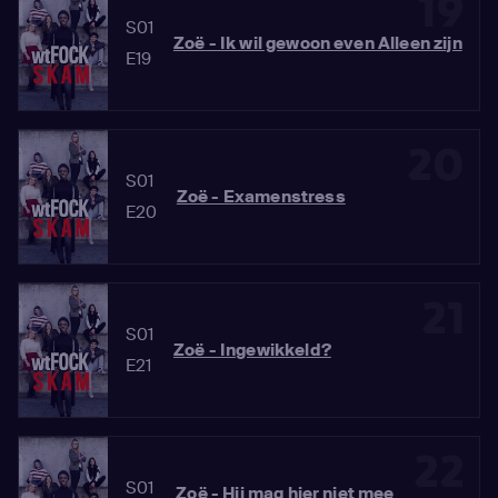
19
S01
Zoë - Ik wil gewoon even Alleen zijn
E19
20
S01
Zoë - Examenstress
E20
21
S01
Zoë - Ingewikkeld?
E21
22
S01
Zoë - Hij mag hier niet mee