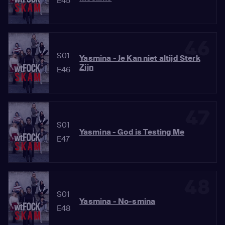
E45
46
S01
Yasmina - Je Kan niet altijd Sterk
Zijn
E46
47
S01
Yasmina - God is Testing Me
E47
48
S01
Yasmina - No-smina
E48