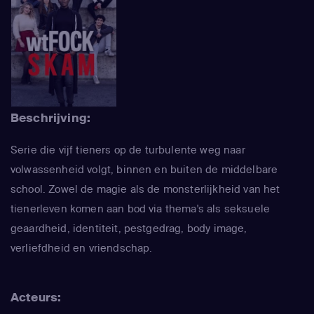
Beschrijving:
Serie die vijf tieners op de turbulente weg naar
volwassenheid volgt, binnen en buiten de middelbare
school. Zowel de magie als de monsterlijkheid van het
tienerleven komen aan bod via thema's als seksuele
geaardheid, identiteit, pestgedrag, body image,
verliefdheid en vriendschap.
Acteurs: