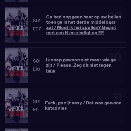
07
Ge had nog geen haar op uw ballen
S01
toen ge in het derde middelbaar
zat / Moet ik het spellen? Begint
E07
met een N en eindigt op EE
10
Ik snap gewoon niet meer wie ge
S01
zijt / Please. Zeg dit niet tegen
E10
Jens
11
S01
Fuck, ge zijt sexy / Dat was gewoon
kutadvies
E11