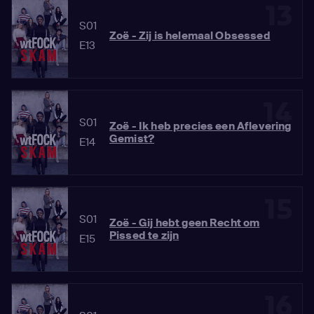
13
S01
Zoë - Zij is helemaal Obsessed
E13
14
S01
Zoë - Ik heb precies een Aflevering
Gemist?
E14
15
S01
Zoë - Gij hebt geen Recht om
Pissed te zijn
E15
16