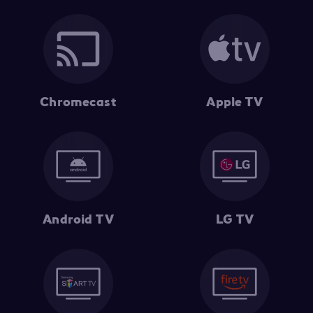
Chromecast
Apple TV
Android TV
LG TV