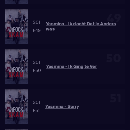
49
S01
Yasmina - Ik dacht Dat je Anders
was
E49
50
S01
Yasmina - Ik Ging te Ver
E50
51
S01
Yasmina - Sorry
E51