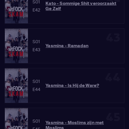
S01
Kato - Sommige Shit veroorzaakt
Ge Zelf
E42
43
S01
Yasmina - Ramadan
E43
44
S01
Yasmina - Is Hij de Ware?
E44
45
S01
Yasmina - Moslims zijn met
Moslims