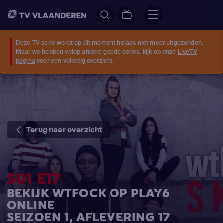
Deze TV serie wordt op dit moment helaas niet meer uitgezonden.
Maar we hebben volop andere goede series, kijk op onze
LiveTV
pagina
voor een volledig overzicht.
Terug naar overzicht
S01 E17
BEKIJK WTFOCK OP PLAY6
ONLINE
SEIZOEN 1, AFLEVERING 17