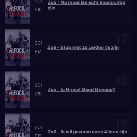
S01
Zoë - Nu moet Ge echt Voorzichtig
zijn
E16
17
S01
Zoë - Stop met zo Lekker te zijn
E17
18
S01
Zoë - Is Hij wel Goed Genoeg?
E18
19
S01
Zoë - Ik wil gewoon even Alleen zijn
E19