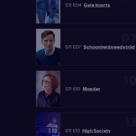
S11 E04
Gele koorts
0
S11 E07
Schoonheidswedstrijd
1
S11 E10
Moeder
1
S11 E13
High Society