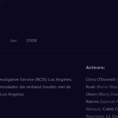
Jaar:
2009
Acteurs:
vestigative Service (NCIS) Los Angeles,
Chris O'Donnell
(
 misdaden die verband houden met de
Ruah
(Kensi Blye
 Los Angeles.
Olsen
(Marty Dee
Rahimi
(Special 
Namazi)
,
Caleb Ca
Rountree)
,
LL Coo