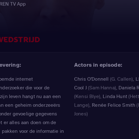
EREN TV App
EDSTRIJD
evering:
Actors in episode:
oemde internet
Chris O'Donnell
(G. Callen)
,
L
nderzoeker die voor de
Cool J
(Sam Hanna)
,
Daniela 
zijn leven hangt nu aan een
(Kensi Blye)
,
Linda Hunt
(Het
 aan een geheim onderzeeërs
Lange)
,
Renée Felice Smith
(
ijzonder gevoelige gegevens
Jones)
t er alles aan doen om de
e pakken voor de informatie in