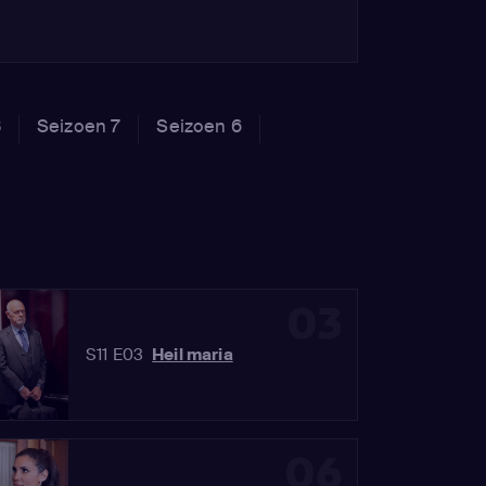
8
Seizoen 7
Seizoen 6
03
S11 E03
Heil maria
06