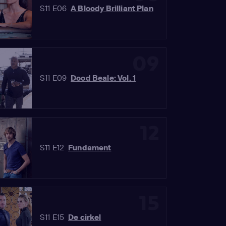
S11 E06
A Bloody Brilliant Plan
09
S11 E09
Dood Beale: Vol. 1
12
S11 E12
Fundament
15
S11 E15
De cirkel