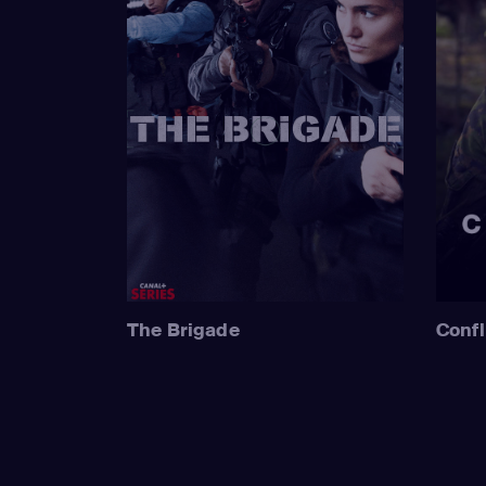
The Brigade
Confl