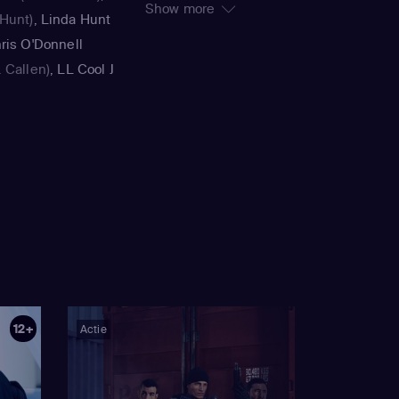
Show more
Hunt)
,
Linda Hunt
Hanlon, Dennis Smith,
ris O'Donnell
Rick Tunell, Terence
 Callen)
,
LL Cool J
Nightingall, Suzanne
Sam Hanna)
,
Saltz, Diana Valentine,
ecial Agent Kensi
Shane Brennan, Benny
(Henrietta "Hetty"
Boom, Terrence O'Hara,
lice Smith
(Nell
Tawnia McKiernan,
oa
(Eric Beale)
,
LL
Ruba Nadda
,
Daniela Ruah
ett Foa
(Nell Jones)
,
te "Doc" Getz)
,
etta "Hetty" Lang)
,
"G" Callen)
12+
Actie