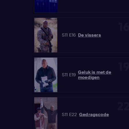
1
S11 E16
De vissers
1
Geluk is met de
S11 E19
moedigen
2
S11 E22
Gedragscode