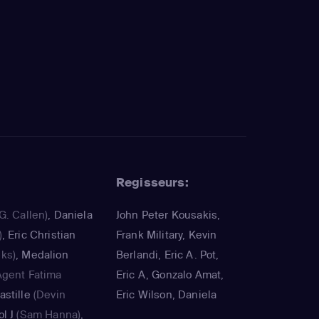
Regisseurs:
G. Callen)
,
Daniela
John Peter Kousakis,
)
,
Eric Christian
Frank Military, Kevin
ks)
,
Medalion
Berlandi, Eric A. Pot,
Agent Fatima
Eric A, Gonzalo Amat,
stille
(Devin
Eric Wilson, Daniela
l J
(Sam Hanna)
,
Ruah, Dan Liu, James