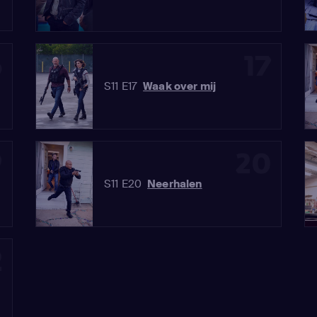
6
17
S11 E17
Waak over mij
9
20
S11 E20
Neerhalen
2