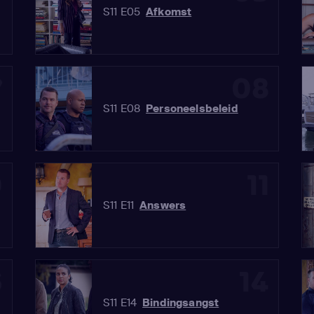
S11 E05
Afkomst
7
08
S11 E08
Personeelsbeleid
0
11
S11 E11
Answers
3
14
S11 E14
Bindingsangst