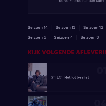
de verkeerde handen komt.
Seizoen 14
Seizoen 13
Seizoen 12
Seizoen 5
Seizoen 4
Seizoen 3
KIJK VOLGENDE AFLEVERIN
0
S11 E01
Het lot beslist
0