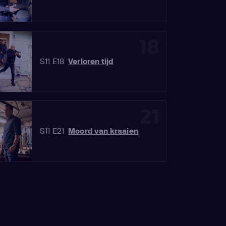
18
S11 E18
Verloren tijd
21
S11 E21
Moord van kraaien