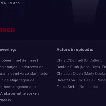
EREN TV App
RRED
evering:
Actors in episode:
probeert, met de meest
Chris O'Donnell
(G. Callen)
,
he snufjes, undercover de
Daniela Ruah
(Kensi Blye)
,
Er
team neemt valse identiteiten
Christian Olsen
(Marty Deeks
 in de strijd tegen de
Barrett Foa
(Eric Beale)
,
René
van bewakingsbeelden,
Felice Smith
(Nell Jones)
Afrika om uit te zoeken
aar is.