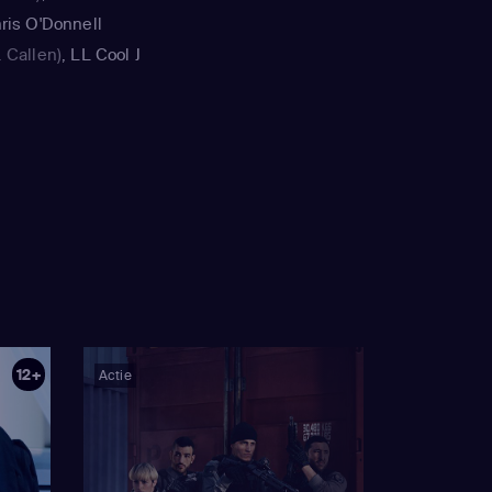
ris O'Donnell
Rick Tunell, Terence
 Callen)
,
LL Cool J
Nightingall, Suzanne
Sam Hanna)
,
Saltz, Diana Valentine,
ecial Agent Kensi
Shane Brennan, Benny
(Henrietta "Hetty"
Boom, Terrence O'Hara,
lice Smith
(Nell
Tawnia McKiernan,
oa
(Eric Beale)
,
LL
Ruba Nadda
,
Daniela Ruah
ett Foa
(Nell Jones)
,
te "Doc" Getz)
,
etta "Hetty" Lang)
,
"G" Callen)
12+
Actie