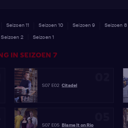
Seizoen 11
Seizoen 10
Seizoen 9
Seizoen 8
Seizoen 2
Seizoen 1
G IN SEIZOEN 7
1
02
S07 E02
Citadel
4
05
S07 E05
Blame It on Rio