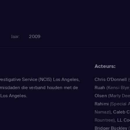
Jaar:
2009
Acteurs:
vestigative Service (NCIS) Los Angeles,
Chris O'Donnell
(
 misdaden die verband houden met de
Ruah
(Kensi Blye
 Los Angeles.
Olsen
(Marty Dee
Rahimi
(Special 
Namazi)
,
Caleb Ca
Rountree)
,
LL Coo
Bridger Buckley
(