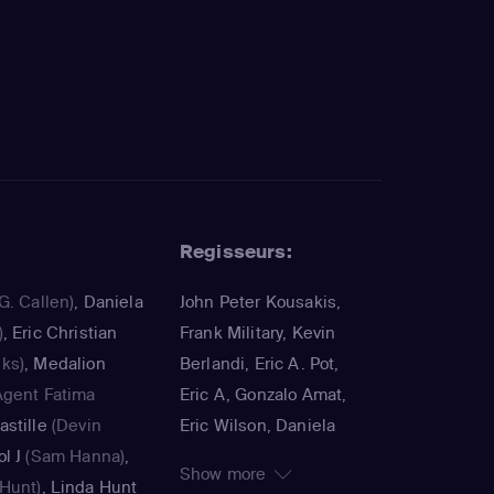
Regisseurs:
G. Callen)
,
Daniela
John Peter Kousakis,
)
,
Eric Christian
Frank Military, Kevin
ks)
,
Medalion
Berlandi, Eric A. Pot,
Agent Fatima
Eric A, Gonzalo Amat,
stille
(Devin
Eric Wilson, Daniela
l J
(Sam Hanna)
,
Ruah, Dan Liu, James
Show more
Hunt)
,
Linda Hunt
Hanlon, Dennis Smith,