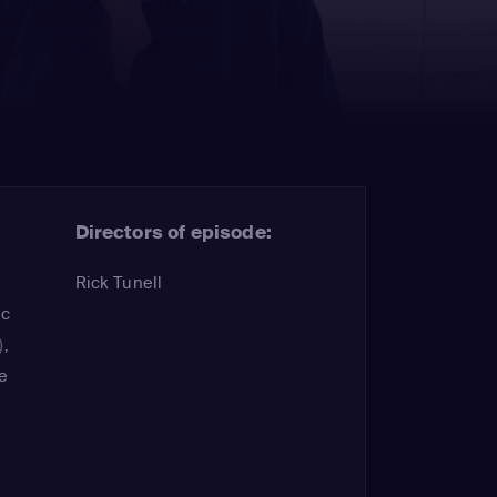
Directors of episode:
Rick Tunell
ic
)
,
e