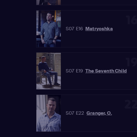
1
S07 E16
Matryoshka
1
S07 E19
The Seventh Child
2
S07 E22
Granger, O.