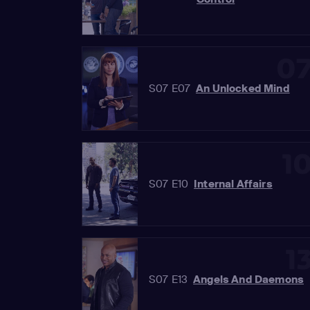
0
S07 E07
An Unlocked Mind
1
S07 E10
Internal Affairs
1
S07 E13
Angels And Daemons