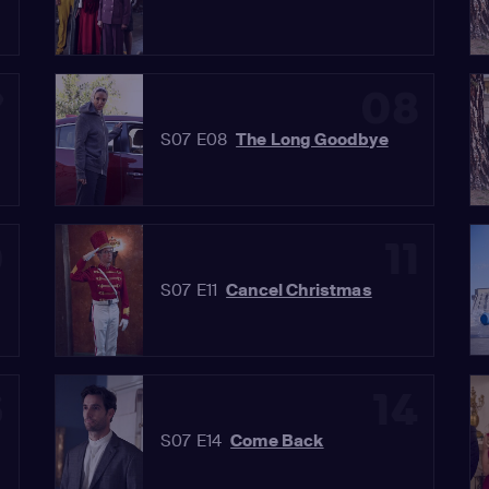
7
08
S07 E08
The Long Goodbye
0
11
S07 E11
Cancel Christmas
3
14
S07 E14
Come Back