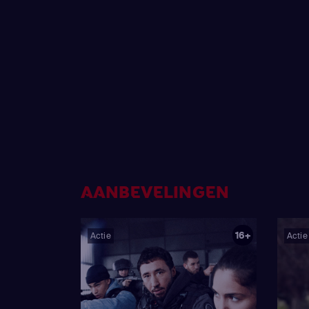
AANBEVELINGEN
16+
Actie
Actie