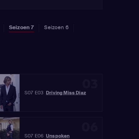
Seizoen 7
Seizoen 6
03
S07 E03
Driving Miss Diaz
06
S07 E06
Unspoken