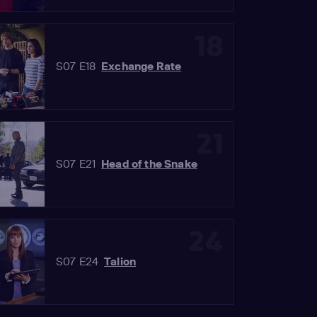
18
S07 E18
Exchange Rate
21
S07 E21
Head of the Snake
24
S07 E24
Talion