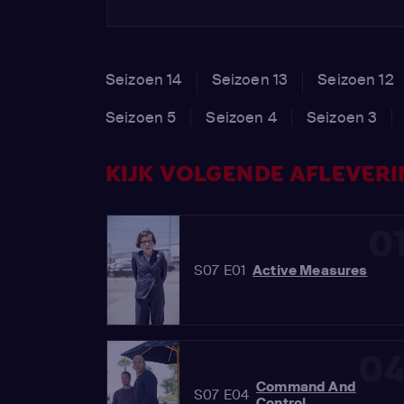
Seizoen 14
Seizoen 13
Seizoen 12
Seizoen 5
Seizoen 4
Seizoen 3
KIJK VOLGENDE AFLEVERIN
0
S07 E01
Active Measures
0
Command And
S07 E04
Control