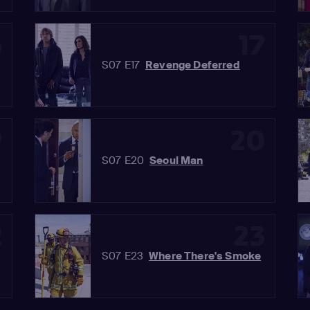
6
17
S07 E17
Revenge Deferred
9
20
S07 E20
Seoul Man
2
23
S07 E23
Where There's Smoke