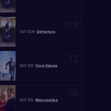
09
S07 E09
Defectors
12
S07 E12
Core Values
15
S07 E15
Matryoshka