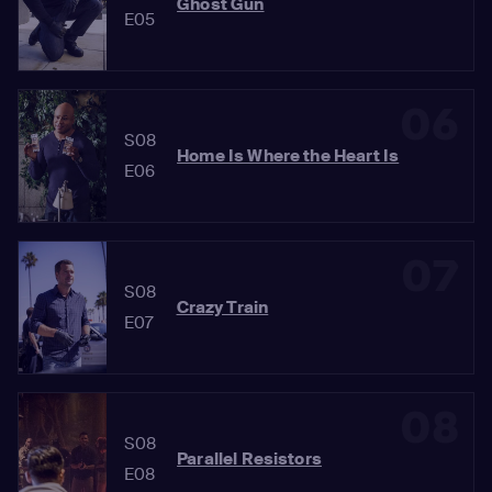
Ghost Gun
E05
06
S08
Home Is Where the Heart Is
E06
07
S08
Crazy Train
E07
08
S08
Parallel Resistors
E08