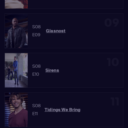
09
S08
Glasnost
E09
10
S08
Sirens
E10
11
S08
Tidings We Bring
E11