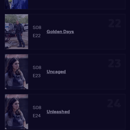
22
S08
Golden Days
E22
23
S08
Uncaged
E23
24
S08
Unleashed
E24