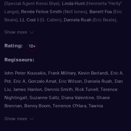
(Special Agent Kensi Blye)
,
Linda Hunt
(Henrietta "Hetty"
Lange)
,
Renée Felice Smith
(Nell Jones)
,
Barrett Foa
(Eric
Beale)
,
LL Cool J
(G. Callen)
,
Daniela Ruah
(Eric Beale)
,
Barrett Foa
(Nell Jones)
,
Peter Cambor
(Nate "Doc" Getz)
,
Show more
Linda Hunt
(Henrietta "Hetty" Lang)
,
Chris O'Donnell
("G"
Callen)
Rating:
12+
Regisseurs:
John Peter Kousakis, Frank Military, Kevin Berlandi, Eric A.
Pot, Eric A, Gonzalo Amat, Eric Wilson, Daniela Ruah, Dan
Liu, James Hanlon, Dennis Smith, Rick Tunell, Terence
Nightingall, Suzanne Saltz, Diana Valentine, Shane
Brennan, Benny Boom, Terrence O'Hara, Tawnia
McKiernan, Ruba Nadda
Show more