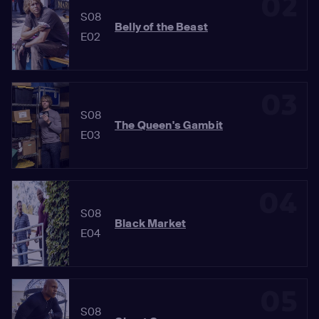
02
S08
Belly of the Beast
E02
03
S08
The Queen's Gambit
E03
04
S08
Black Market
E04
05
S08