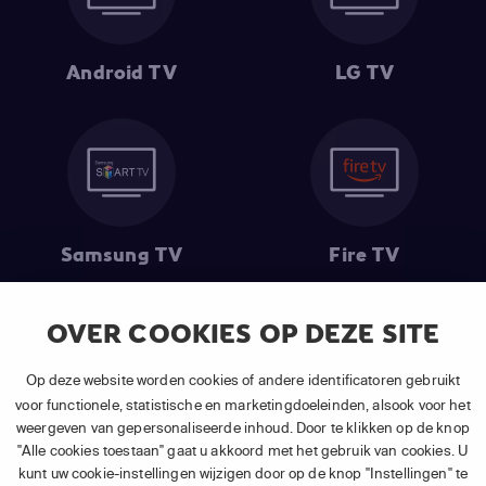
Android TV
LG TV
Samsung TV
Fire TV
OVER COOKIES OP DEZE SITE
Op deze website worden cookies of andere identificatoren gebruikt
(1) De eerste 30 dagen gratis
: Geldig op alle nieuwe abonnementen
van APP TV Light, Basic of Plus.
voor functionele, statistische en marketingdoeleinden, alsook voor het
(2) Prijs abonnement
: Incl. BTW.
weergeven van gepersonaliseerde inhoud. Door te klikken op de knop
(3) Restart & Replay
is beschikbaar voor
volgende zenders
afhankelijk
"Alle cookies toestaan" gaat u akkoord met het gebruik van cookies. U
van je gekozen pakket.
kunt uw cookie-instellingen wijzigen door op de knop "Instellingen" te