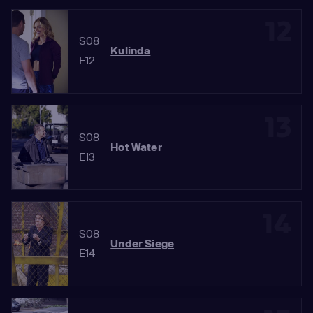
12
S08
Kulinda
E12
13
S08
Hot Water
E13
14
S08
Under Siege
E14