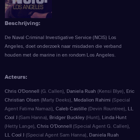
Beschrijving:
De Naval Criminal Investigative Service (NCIS) Los
Angeles, doet onderzoek naar misdaden die verband
houden met de marine in en rondom Los Angeles.
Acteurs:
Chris O'Donnell
(G. Callen)
,
Daniela Ruah
(Kensi Blye)
,
Eric
Christian Olsen
(Marty Deeks)
,
Medalion Rahimi
(Special
Agent Fatima Namazi)
,
Caleb Castille
(Devin Rountree)
,
LL
Cool J
(Sam Hanna)
,
Bridger Buckley
(Hunt)
,
Linda Hunt
(Hetty Lange)
,
Chris O'Donnell
(Special Agent G. Callen)
,
LL Cool J
(Special Agent Sam Hanna)
,
Daniela Ruah