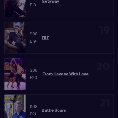
Getaway
E18
19
S08
767
E19
20
S08
From Havana With Love
E20
21
S08
Battle Scars
E21