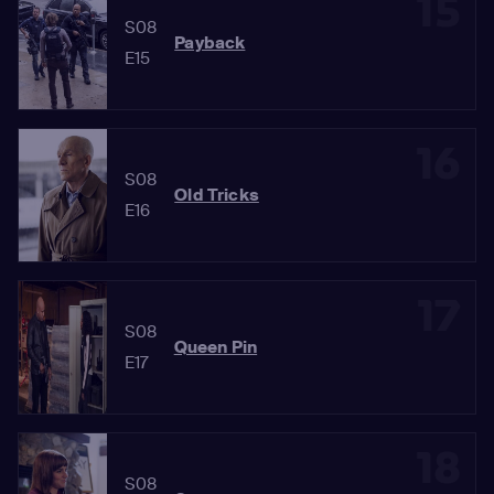
15
S08
Payback
E15
16
S08
Old Tricks
E16
17
S08
Queen Pin
E17
18
S08