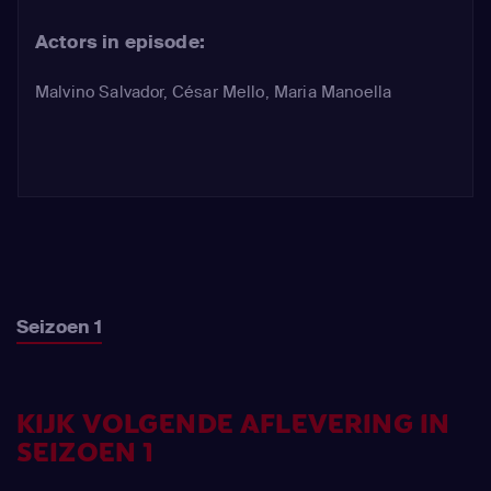
leidt haar eerste zaak zonder Menck.
Actors in episode:
Freitas vindt bewijs dat Menck
belast.
Malvino Salvador
,
César Mello
,
Maria Manoella
Seizoen 1
KIJK VOLGENDE AFLEVERING IN
SEIZOEN 1