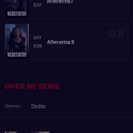
Aflevering 7
E07
08
S01
Aflevering 8
E08
OVER DE SERIE
Genres:
Thriller