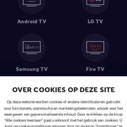
Android TV
LG TV
Samsung TV
Fire TV
OVER COOKIES OP DEZE SITE
(1) De eerste 30 dagen gratis
: Geldig op alle nieuwe abonnementen
Op deze website worden cookies of andere identificatoren gebruikt
van APP TV Light, Basic of Plus.
voor functionele, statistische en marketingdoeleinden, alsook voor het
(2) Prijs abonnement
: Incl. BTW.
weergeven van gepersonaliseerde inhoud. Door te klikken op de knop
(3) Restart & Replay
is beschikbaar voor
volgende zenders
afhankelijk
"Alle cookies toestaan" gaat u akkoord met het gebruik van cookies. U
van je gekozen pakket.
kunt uw cookie-instellingen wijzigen door op de knop "Instellingen" te