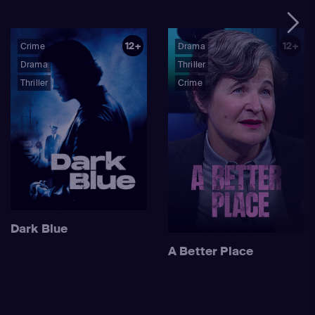
12+
12+
Crime
Drama
Drama
Thriller
Thriller
Crime
Dark Blue
A Better Place