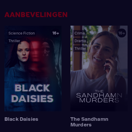
AANBEVELINGEN
16+
16+
Science Fiction
Crime
Thriller
Drama
Thriller
Black Daisies
The Sandhamn
Murders