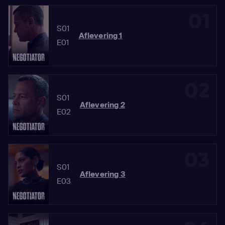
01
S01
Aflevering 1
E01
02
S01
Aflevering 2
E02
03
S01
Aflevering 3
E03