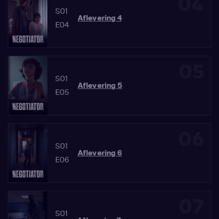
04
S01
Aflevering 4
E04
05
S01
Aflevering 5
E05
06
S01
Aflevering 6
E06
07
S01