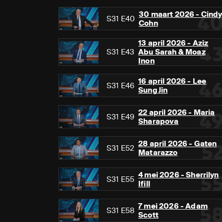
30 maart 2026 - Cind
4
S31 E40
Cohn
13 april 2026 - Aziz
4
S31 E43
Abu Sarah & Moaz
Inon
16 april 2026 - Lee
4
S31 E46
Sung Jin
22 april 2026 - Maria
4
S31 E49
Sharapova
28 april 2026 - Gaten
5
S31 E52
Matarazzo
4 mei 2026 - Sherrilyn
5
S31 E55
Ifill
7 mei 2026 - Adam
5
S31 E58
Scott