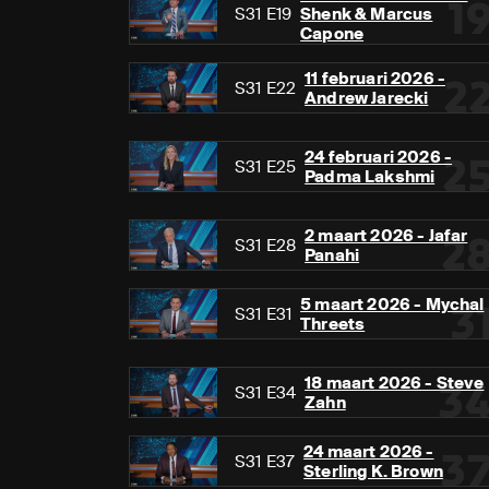
1
S31 E19
Shenk & Marcus
Capone
11 februari 2026 -
2
S31 E22
Andrew Jarecki
24 februari 2026 -
2
S31 E25
Padma Lakshmi
2 maart 2026 - Jafar
2
S31 E28
Panahi
5 maart 2026 - Mychal
3
S31 E31
Threets
18 maart 2026 - Steve
3
S31 E34
Zahn
24 maart 2026 -
3
S31 E37
Sterling K. Brown