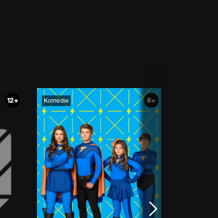
12+
6+
Komedie