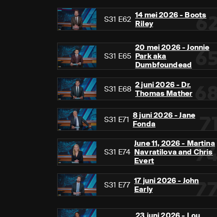
14 mei 2026 - Boots
6
S31 E62
Riley
20 mei 2026 - Jonnie
6
S31 E65
Park aka
Dumbfoundead
2 juni 2026 - Dr.
6
S31 E68
Thomas Mather
8 juni 2026 - Jane
7
S31 E71
Fonda
June 11, 2026 - Martina
7
S31 E74
Navratilova and Chris
Evert
17 juni 2026 - John
7
S31 E77
Early
23 juni 2026 - Lou