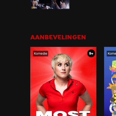
AANBEVELINGEN
9+
Komedie
Kome