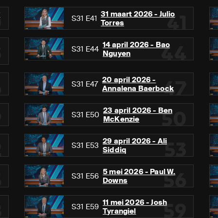
y
31 maart 2026 - Julio
0
41
S31 E41
Torres
14 april 2026 - Bao
3
44
S31 E44
Nguyen
20 april 2026 -
6
47
S31 E47
Annalena Baerbock
23 april 2026 - Ben
9
50
S31 E50
McKenzie
29 april 2026 - Ali
2
53
S31 E53
Siddiq
5 mei 2026 - Paul W.
5
56
S31 E56
Downs
11 mei 2026 - Josh
8
59
S31 E59
Tyrangiel