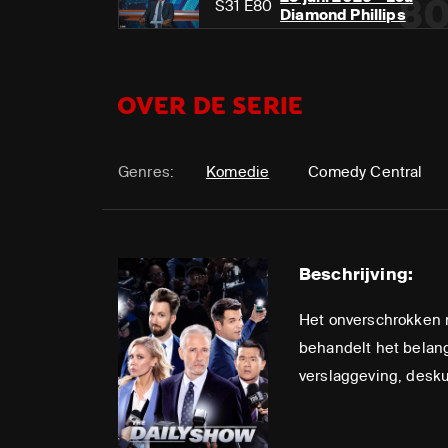
8
S31 E80
Diamond Phillips
OVER DE SERIE
Genres:
Komedie
Comedy Central
Beschrijving:
Het onverschrokken 
behandelt het belang
verslaggeving, desk