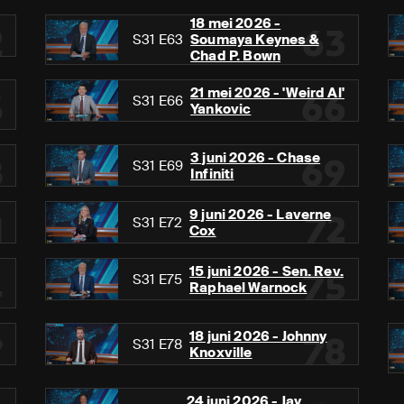
18 mei 2026 -
2
63
S31 E63
Soumaya Keynes &
Chad P. Bown
21 mei 2026 - 'Weird Al'
5
66
S31 E66
Yankovic
3 juni 2026 - Chase
8
69
S31 E69
Infiniti
9 juni 2026 - Laverne
1
72
S31 E72
Cox
15 juni 2026 - Sen. Rev.
4
75
S31 E75
Raphael Warnock
18 juni 2026 - Johnny
7
78
S31 E78
Knoxville
24 juni 2026 - Jay