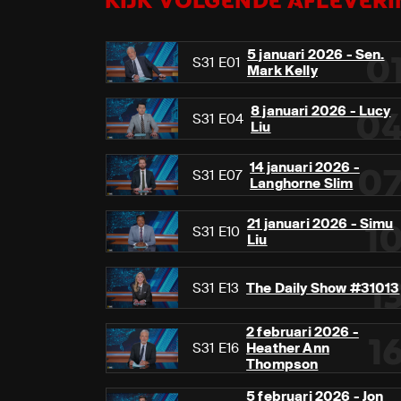
KIJK VOLGENDE AFLEVERIN
5 januari 2026 - Sen.
0
S31 E01
Mark Kelly
8 januari 2026 - Lucy
0
S31 E04
Liu
14 januari 2026 -
0
S31 E07
Langhorne Slim
21 januari 2026 - Simu
1
S31 E10
Liu
1
S31 E13
The Daily Show #31013
2 februari 2026 -
1
S31 E16
Heather Ann
Thompson
5 februari 2026 - Jon