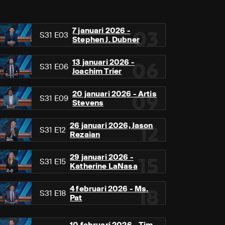
7 januari 2026 -
03
S31 E03
Stephen J. Dubner
13 januari 2026 -
06
S31 E06
Joachim Trier
20 januari 2026 - Artis
09
S31 E09
Stevens
26 januari 2026, Jason
12
S31 E12
Rezaian
29 januari 2026 -
15
S31 E15
Katherine LaNasa
4 februari 2026 - Ms.
18
S31 E18
Pat
10 februari 2026 - Tim