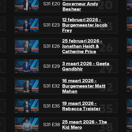
9
20
S31 E20
Governeur Andy
Beshear
12 februari 2026 -
2
23
S31 E23
Burgemeester Jacob
Frey
25 februari 2026 -
5
26
S31 E26
Jonathan Haidt &
Catherine Price
3 maart 2026 - Geeta
8
29
S31 E29
Gandbhir
16 maart 2026 -
1
32
S31 E32
Burgemeester Matt
Mahan
19 maart 2026 -
4
35
S31 E35
Rebecca Traister
25 maart 2026 - The
7
38
S31 E38
Kid Mero