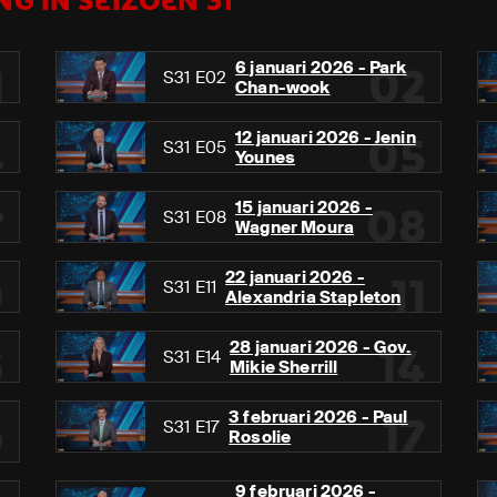
G IN SEIZOEN 31
6 januari 2026 - Park
1
02
S31 E02
Chan-wook
12 januari 2026 - Jenin
4
05
S31 E05
Younes
15 januari 2026 -
7
08
S31 E08
Wagner Moura
22 januari 2026 -
0
11
S31 E11
Alexandria Stapleton
28 januari 2026 - Gov.
3
14
S31 E14
Mikie Sherrill
3 februari 2026 - Paul
6
17
S31 E17
Rosolie
9 februari 2026 -