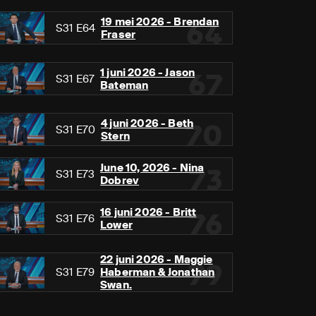
19 mei 2026 - Brendan
64
S31 E64
Fraser
1 juni 2026 - Jason
67
S31 E67
Bateman
4 juni 2026 - Beth
70
S31 E70
Stern
June 10, 2026 - Nina
73
S31 E73
Dobrev
16 juni 2026 - Britt
76
S31 E76
Lower
22 juni 2026 - Maggie
79
S31 E79
Haberman & Jonathan
Swan.