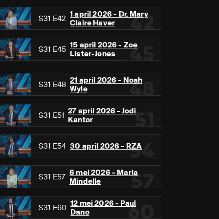
1 april 2026 - Dr. Mary
42
S31 E42
Claire Haver
15 april 2026 - Zoe
45
S31 E45
Lister-Jones
21 april 2026 - Noah
48
S31 E48
Wyle
27 april 2026 - Jodi
51
S31 E51
Kantor
54
S31 E54
30 april 2026 - RZA
6 mei 2026 - Marla
57
S31 E57
Mindelle
12 mei 2026 - Paul
60
S31 E60
Dano