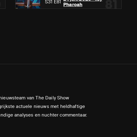
0
81
S31 E81
Pharoah
nieuwsteam van The Daily Show
rijkste actuele nieuws met heldhaftige
undige analyses en nuchter commentaar.