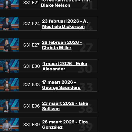
21
S31 E21
Blake Nelson
23 februari 2026 - A.
24
S31 E24
Mechele Dickerson
26 februari 2026 -
27
S31 E27
Christa Miller
4 maart 2026 - Erika
30
S31 E30
Alexander
17 maart 2026 -
33
S31 E33
George Saunders
23 maart 2026 - Jake
36
S31 E36
Sullivan
26 maart 2026 - Eiza
39
S31 E39
González