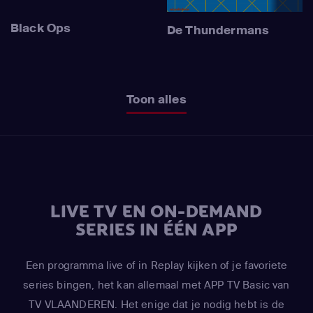
Black Ops
De Thundermans
Toon alles
LIVE TV EN ON-DEMAND
SERIES IN ÉÉN APP
Een programma live of in Replay kijken of je favoriete
series bingen, het kan allemaal met APP TV Basic van
TV VLAANDEREN. Het enige dat je nodig hebt is de