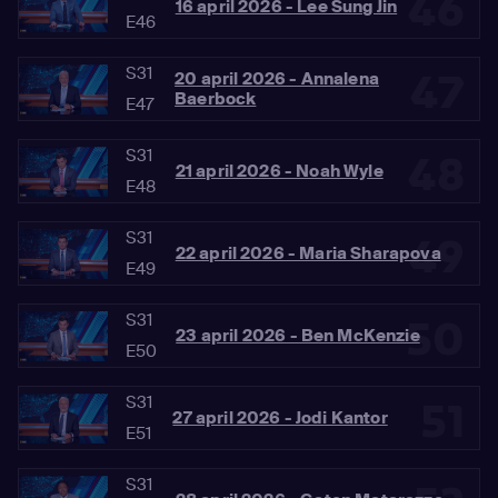
46
16 april 2026 - Lee Sung Jin
E46
S31
47
20 april 2026 - Annalena
Baerbock
E47
S31
48
21 april 2026 - Noah Wyle
E48
S31
49
22 april 2026 - Maria Sharapova
E49
S31
50
23 april 2026 - Ben McKenzie
E50
S31
51
27 april 2026 - Jodi Kantor
E51
S31