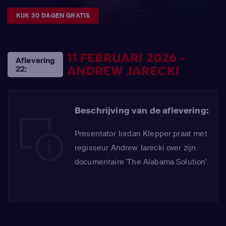
KIJK 30 DAGEN GRATIS
11 FEBRUARI 2026 -
Aflevering
ANDREW JARECKI
22:
Beschrijving van de aflevering:
Presentator Jordan Klepper praat met
regisseur Andrew Jarecki over zijn
documentaire 'The Alabama Solution'.