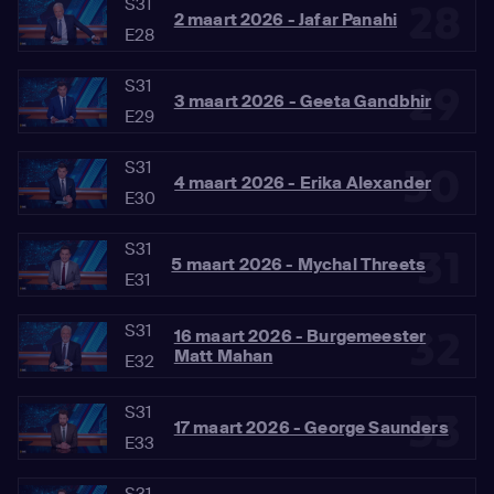
S31
28
2 maart 2026 - Jafar Panahi
E28
S31
29
3 maart 2026 - Geeta Gandbhir
E29
S31
30
4 maart 2026 - Erika Alexander
E30
S31
31
5 maart 2026 - Mychal Threets
E31
S31
32
16 maart 2026 - Burgemeester
Matt Mahan
E32
S31
33
17 maart 2026 - George Saunders
E33
S31