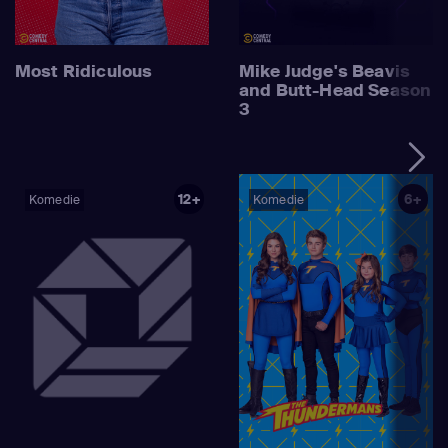
Most Ridiculous
Mike Judge's Beavis
and Butt-Head Season
3
12+
6+
Komedie
Komedie