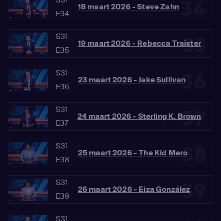
34
18 maart 2026 - Steve Zahn
E34
S31
35
19 maart 2026 - Rebecca Traister
E35
S31
36
23 maart 2026 - Jake Sullivan
E36
S31
37
24 maart 2026 - Sterling K. Brown
E37
S31
38
25 maart 2026 - The Kid Mero
E38
S31
39
26 maart 2026 - Eiza González
E39
S31