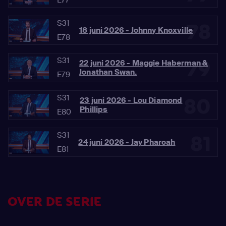
S31
78
18 juni 2026 - Johnny Knoxville
E78
S31
79
22 juni 2026 - Maggie Haberman &
Jonathan Swan.
E79
S31
80
23 juni 2026 - Lou Diamond
Phillips
E80
S31
81
24 juni 2026 - Jay Pharoah
E81
OVER DE SERIE