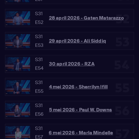
S31
52
28 april 2026 - Gaten Matarazzo
E52
S31
53
29 april 2026 - Ali Siddiq
E53
S31
54
30 april 2026 - RZA
E54
S31
55
4 mei 2026 - Sherrilyn Ifill
E55
S31
56
5 mei 2026 - Paul W. Downs
E56
S31
57
6 mei 2026 - Marla Mindelle
E57