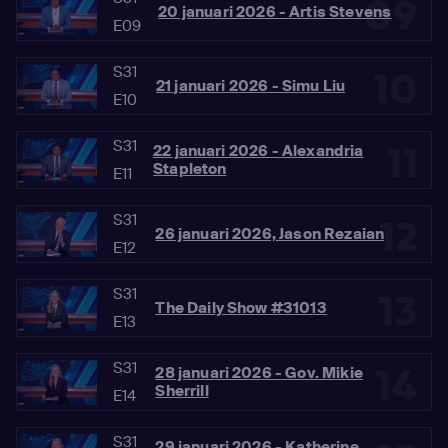
09
20 januari 2026 - Artis Stevens
E09
S31
10
21 januari 2026 - Simu Liu
E10
S31
11
22 januari 2026 - Alexandria
Stapleton
E11
S31
12
26 januari 2026, Jason Rezaian
E12
S31
13
The Daily Show #31013
E13
S31
14
28 januari 2026 - Gov. Mikie
Sherrill
E14
S31
29 januari 2026 - Katherine