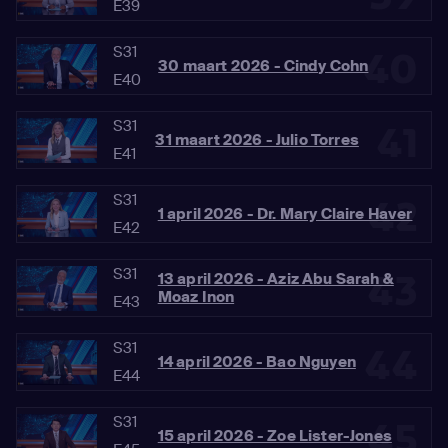
E39
S31
40
30 maart 2026 - Cindy Cohn
E40
S31
41
31 maart 2026 - Julio Torres
E41
S31
42
1 april 2026 - Dr. Mary Claire Haver
E42
S31
43
13 april 2026 - Aziz Abu Sarah &
Moaz Inon
E43
S31
44
14 april 2026 - Bao Nguyen
E44
S31
45
15 april 2026 - Zoe Lister-Jones