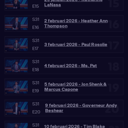
15
LaNasa
E15
S31
16
2 februari 2026 - Heather Ann
Thompson
E16
S31
17
3 februari 2026 - Paul Rosolie
E17
S31
18
4 februari 2026 - Ms. Pat
E18
S31
19
5 februari 2026 - Jon Shenk &
Marcus Capone
E19
S31
20
9 februari 2026 - Governeur Andy
Beshear
E20
S31
10 februari 2026 - Tim Blake