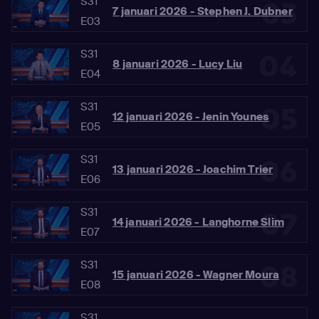
S31
03
7 januari 2026 - Stephen J. Dubner
E03
S31
04
8 januari 2026 - Lucy Liu
E04
S31
05
12 januari 2026 - Jenin Younes
E05
S31
06
13 januari 2026 - Joachim Trier
E06
S31
07
14 januari 2026 - Langhorne Slim
E07
S31
08
15 januari 2026 - Wagner Moura
E08
S31