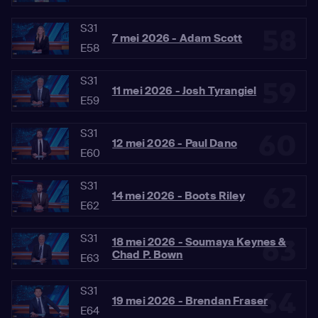
S31
58
7 mei 2026 - Adam Scott
E58
S31
59
11 mei 2026 - Josh Tyrangiel
E59
S31
60
12 mei 2026 - Paul Dano
E60
S31
62
14 mei 2026 - Boots Riley
E62
S31
63
18 mei 2026 - Soumaya Keynes &
Chad P. Bown
E63
S31
64
19 mei 2026 - Brendan Fraser
E64