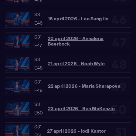
E45
S31
46
16 april 2026 - Lee Sung Jin
E46
S31
47
20 april 2026 - Annalena
Baerbock
E47
S31
48
21 april 2026 - Noah Wyle
E48
S31
49
22 april 2026 - Maria Sharapova
E49
S31
50
23 april 2026 - Ben McKenzie
E50
S31
51
27 april 2026 - Jodi Kantor
E51