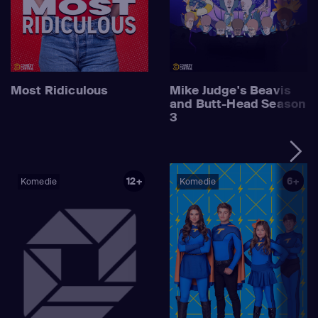
Most Ridiculous
Mike Judge's Beavis
and Butt-Head Season
3
12+
6+
Komedie
Komedie