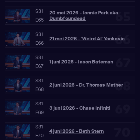
S31
65
20 mei 2026 - Jonnie Park aka
Dumbfoundead
E65
S31
66
21 mei 2026 - 'Weird Al' Yankovic
E66
S31
67
1 juni 2026 - Jason Bateman
E67
S31
68
2 juni 2026 - Dr. Thomas Mather
E68
S31
69
3 juni 2026 - Chase Infiniti
E69
S31
70
4 juni 2026 - Beth Stern
E70