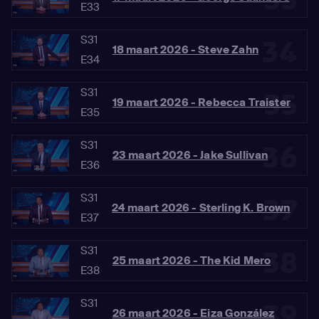
33
E33
S31
34
18 maart 2026 - Steve Zahn
E34
S31
35
19 maart 2026 - Rebecca Traister
E35
S31
36
23 maart 2026 - Jake Sullivan
E36
S31
37
24 maart 2026 - Sterling K. Brown
E37
S31
38
25 maart 2026 - The Kid Mero
E38
S31
39
26 maart 2026 - Eiza González