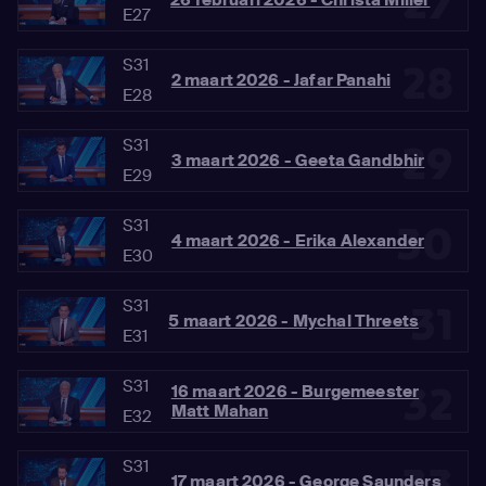
27
E27
S31
28
2 maart 2026 - Jafar Panahi
E28
S31
29
3 maart 2026 - Geeta Gandbhir
E29
S31
30
4 maart 2026 - Erika Alexander
E30
S31
31
5 maart 2026 - Mychal Threets
E31
S31
32
16 maart 2026 - Burgemeester
Matt Mahan
E32
S31
17 maart 2026 - George Saunders