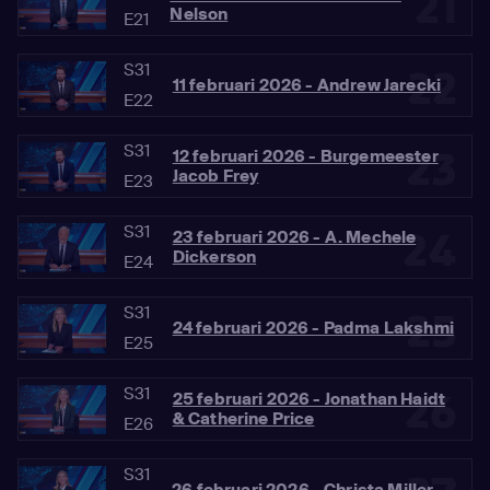
21
Nelson
E21
S31
22
11 februari 2026 - Andrew Jarecki
E22
S31
23
12 februari 2026 - Burgemeester
Jacob Frey
E23
S31
24
23 februari 2026 - A. Mechele
Dickerson
E24
S31
25
24 februari 2026 - Padma Lakshmi
E25
S31
26
25 februari 2026 - Jonathan Haidt
& Catherine Price
E26
S31
26 februari 2026 - Christa Miller