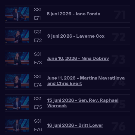
S31
71
8 juni 2026 - Jane Fonda
E71
S31
72
9 juni 2026 - Laverne Cox
E72
S31
73
June 10, 2026 - Nina Dobrev
E73
S31
74
June 11, 2026 - Martina Navratilova
and Chris Evert
E74
S31
75
15 juni 2026 - Sen. Rev. Raphael
Warnock
E75
S31
76
16 juni 2026 - Britt Lower
E76