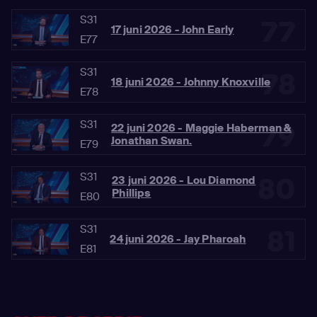
S31
77
17 juni 2026 - John Early
E77
S31
78
18 juni 2026 - Johnny Knoxville
E78
S31
79
22 juni 2026 - Maggie Haberman &
Jonathan Swan.
E79
S31
80
23 juni 2026 - Lou Diamond
Phillips
E80
S31
81
24 juni 2026 - Jay Pharoah
E81