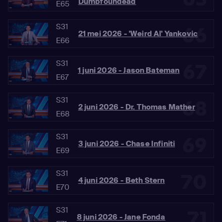
Dumbfoundead
E65
S31
66
21 mei 2026 - 'Weird Al' Yankovic
E66
S31
67
1 juni 2026 - Jason Bateman
E67
S31
68
2 juni 2026 - Dr. Thomas Mather
E68
S31
69
3 juni 2026 - Chase Infiniti
E69
S31
70
4 juni 2026 - Beth Stern
E70
S31
71
8 juni 2026 - Jane Fonda