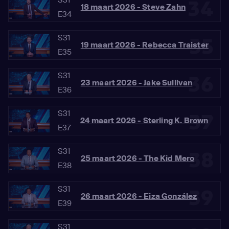
34
18 maart 2026 - Steve Zahn
E34
S31
35
19 maart 2026 - Rebecca Traister
E35
S31
36
23 maart 2026 - Jake Sullivan
E36
S31
37
24 maart 2026 - Sterling K. Brown
E37
S31
38
25 maart 2026 - The Kid Mero
E38
S31
39
26 maart 2026 - Eiza González
E39
S31