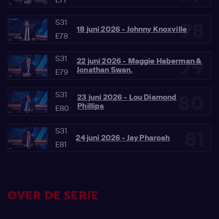
S31
78
18 juni 2026 - Johnny Knoxville
E78
S31
79
22 juni 2026 - Maggie Haberman &
Jonathan Swan.
E79
S31
80
23 juni 2026 - Lou Diamond
Phillips
E80
S31
81
24 juni 2026 - Jay Pharoah
E81
OVER DE SERIE