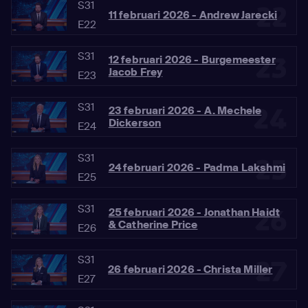
S31
22
11 februari 2026 - Andrew Jarecki
E22
S31
23
12 februari 2026 - Burgemeester
Jacob Frey
E23
S31
24
23 februari 2026 - A. Mechele
Dickerson
E24
S31
25
24 februari 2026 - Padma Lakshmi
E25
S31
26
25 februari 2026 - Jonathan Haidt
& Catherine Price
E26
S31
27
26 februari 2026 - Christa Miller
E27