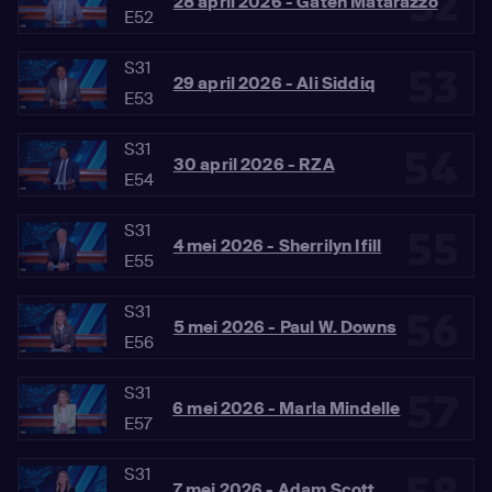
52
28 april 2026 - Gaten Matarazzo
E52
S31
53
29 april 2026 - Ali Siddiq
E53
S31
54
30 april 2026 - RZA
E54
S31
55
4 mei 2026 - Sherrilyn Ifill
E55
S31
56
5 mei 2026 - Paul W. Downs
E56
S31
57
6 mei 2026 - Marla Mindelle
E57
S31
7 mei 2026 - Adam Scott