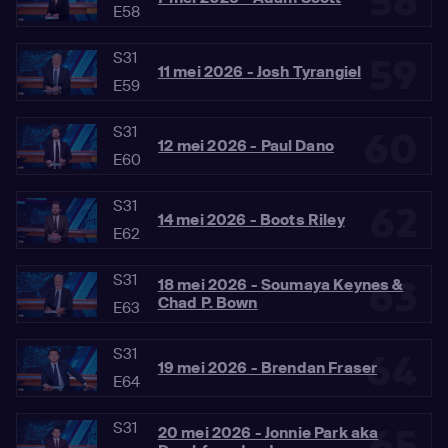
58
E58
S31
59
11 mei 2026 - Josh Tyrangiel
E59
S31
60
12 mei 2026 - Paul Dano
E60
S31
62
14 mei 2026 - Boots Riley
E62
S31
63
18 mei 2026 - Soumaya Keynes &
Chad P. Bown
E63
S31
64
19 mei 2026 - Brendan Fraser
E64
S31
65
20 mei 2026 - Jonnie Park aka