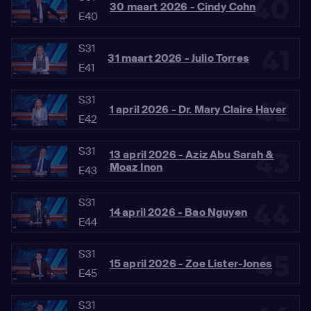
40
30 maart 2026 - Cindy Cohn
E40
S31
41
31 maart 2026 - Julio Torres
E41
S31
42
1 april 2026 - Dr. Mary Claire Haver
E42
S31
43
13 april 2026 - Aziz Abu Sarah &
Moaz Inon
E43
S31
44
14 april 2026 - Bao Nguyen
E44
S31
45
15 april 2026 - Zoe Lister-Jones
E45
S31