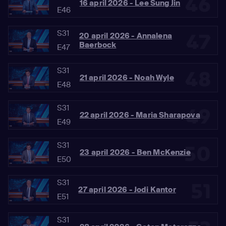
46
16 april 2026 - Lee Sung Jin
E46
S31
47
20 april 2026 - Annalena
Baerbock
E47
S31
48
21 april 2026 - Noah Wyle
E48
S31
49
22 april 2026 - Maria Sharapova
E49
S31
50
23 april 2026 - Ben McKenzie
E50
S31
51
27 april 2026 - Jodi Kantor
E51
S31