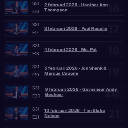
S31
16
2 februari 2026 - Heather Ann
Thompson
E16
S31
17
3 februari 2026 - Paul Rosolie
E17
S31
18
4 februari 2026 - Ms. Pat
E18
S31
19
5 februari 2026 - Jon Shenk &
Marcus Capone
E19
S31
20
9 februari 2026 - Governeur Andy
Beshear
E20
S31
21
10 februari 2026 - Tim Blake
Nelson
E21