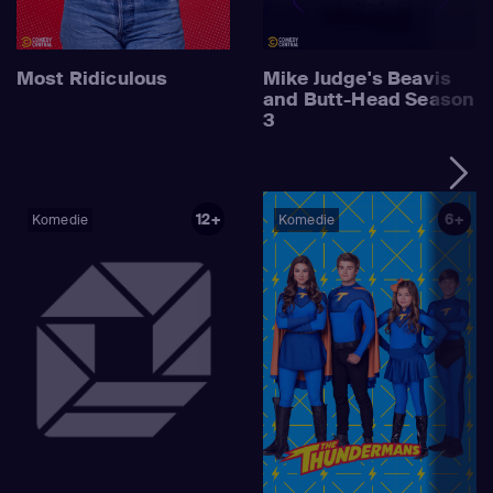
Most Ridiculous
Mike Judge's Beavis
and Butt-Head Season
3
12+
6+
Komedie
Komedie