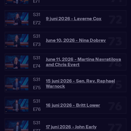
E71
S31
72
9 juni 2026 - Laverne Cox
E72
S31
73
June 10, 2026 - Nina Dobrev
E73
S31
74
June 11, 2026 - Martina Navratilova
and Chris Evert
E74
S31
75
15 juni 2026 - Sen. Rev. Raphael
Warnock
E75
S31
76
16 juni 2026 - Britt Lower
E76
S31
77
17 juni 2026 - John Early
E77