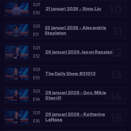
S31
10
21 januari 2026 - Simu Liu
E10
S31
11
22 januari 2026 - Alexandria
Stapleton
E11
S31
12
26 januari 2026, Jason Rezaian
E12
S31
13
The Daily Show #31013
E13
S31
14
28 januari 2026 - Gov. Mikie
Sherrill
E14
S31
15
29 januari 2026 - Katherine
LaNasa
E15