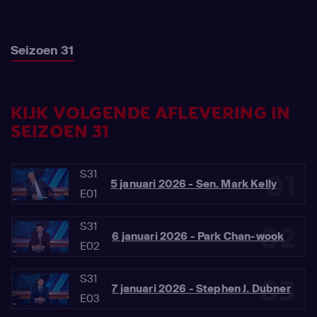
Seizoen 31
KIJK VOLGENDE AFLEVERING IN
SEIZOEN 31
S31
01
5 januari 2026 - Sen. Mark Kelly
E01
S31
02
6 januari 2026 - Park Chan-wook
E02
S31
03
7 januari 2026 - Stephen J. Dubner
E03