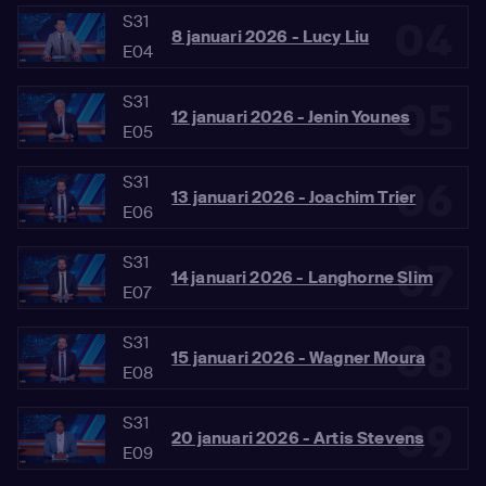
S31
04
8 januari 2026 - Lucy Liu
E04
S31
05
12 januari 2026 - Jenin Younes
E05
S31
06
13 januari 2026 - Joachim Trier
E06
S31
07
14 januari 2026 - Langhorne Slim
E07
S31
08
15 januari 2026 - Wagner Moura
E08
S31
09
20 januari 2026 - Artis Stevens
E09