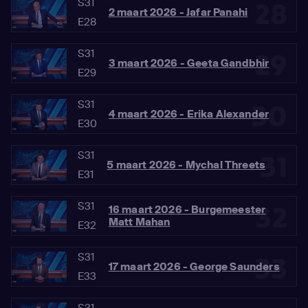
S31
28
2 maart 2026 - Jafar Panahi
E28
S31
29
3 maart 2026 - Geeta Gandbhir
E29
S31
30
4 maart 2026 - Erika Alexander
E30
S31
31
5 maart 2026 - Mychal Threets
E31
S31
32
16 maart 2026 - Burgemeester
Matt Mahan
E32
S31
33
17 maart 2026 - George Saunders
E33
S31