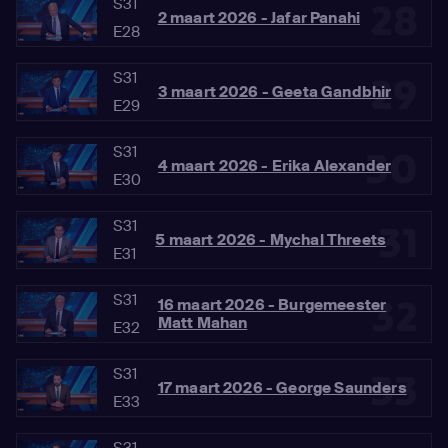
S31
28
2 maart 2026 - Jafar Panahi
E28
S31
29
3 maart 2026 - Geeta Gandbhir
E29
S31
30
4 maart 2026 - Erika Alexander
E30
S31
31
5 maart 2026 - Mychal Threets
E31
S31
32
16 maart 2026 - Burgemeester
Matt Mahan
E32
S31
33
17 maart 2026 - George Saunders
E33
S31