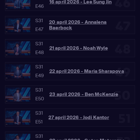
46
16 april 2026 - Lee Sung Jin
E46
S31
47
20 april 2026 - Annalena
Baerbock
E47
S31
48
21 april 2026 - Noah Wyle
E48
S31
49
22 april 2026 - Maria Sharapova
E49
S31
50
23 april 2026 - Ben McKenzie
E50
S31
51
27 april 2026 - Jodi Kantor
E51
S31