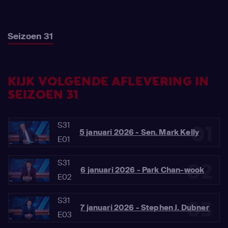
Seizoen 31
KIJK VOLGENDE AFLEVERING IN
SEIZOEN 31
S31
01
5 januari 2026 - Sen. Mark Kelly
E01
S31
02
6 januari 2026 - Park Chan-wook
E02
S31
03
7 januari 2026 - Stephen J. Dubner
E03