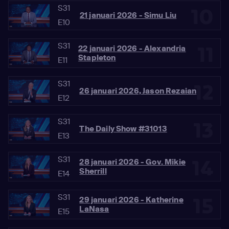
S31
10
21 januari 2026 - Simu Liu
E10
S31
11
22 januari 2026 - Alexandria
Stapleton
E11
S31
12
26 januari 2026, Jason Rezaian
E12
S31
13
The Daily Show #31013
E13
S31
14
28 januari 2026 - Gov. Mikie
Sherrill
E14
S31
15
29 januari 2026 - Katherine
LaNasa
E15