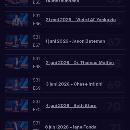
Dumbfoundead
E65
S31
66
21 mei 2026 - 'Weird Al' Yankovic
E66
S31
67
1 juni 2026 - Jason Bateman
E67
S31
68
2 juni 2026 - Dr. Thomas Mather
E68
S31
69
3 juni 2026 - Chase Infiniti
E69
S31
70
4 juni 2026 - Beth Stern
E70
S31
71
8 juni 2026 - Jane Fonda