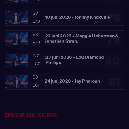
S31
78
18 juni 2026 - Johnny Knoxville
E78
S31
79
22 juni 2026 - Maggie Haberman &
Jonathan Swan.
E79
S31
80
23 juni 2026 - Lou Diamond
Phillips
E80
S31
81
24 juni 2026 - Jay Pharoah
E81
OVER DE SERIE