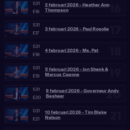
S31
16
2 februari 2026 - Heather Ann
Thompson
E16
S31
17
3 februari 2026 - Paul Rosolie
E17
S31
18
4 februari 2026 - Ms. Pat
E18
S31
19
5 februari 2026 - Jon Shenk &
Marcus Capone
E19
S31
20
9 februari 2026 - Governeur Andy
Beshear
E20
S31
21
10 februari 2026 - Tim Blake
Nelson
E21