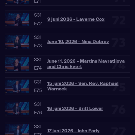
E71
S31
72
9 juni 2026 - Laverne Cox
E72
S31
73
June 10, 2026 - Nina Dobrev
E73
S31
74
June 11, 2026 - Martina Navratilova
and Chris Evert
E74
S31
75
15 juni 2026 - Sen. Rev. Raphael
Warnock
E75
S31
76
16 juni 2026 - Britt Lower
E76
S31
77
17 juni 2026 - John Early
E77