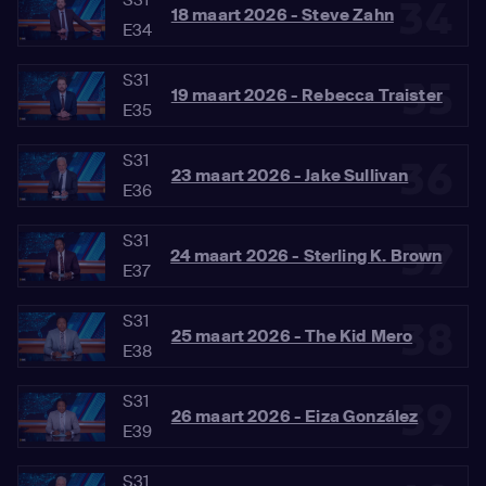
34
18 maart 2026 - Steve Zahn
E34
S31
35
19 maart 2026 - Rebecca Traister
E35
S31
36
23 maart 2026 - Jake Sullivan
E36
S31
37
24 maart 2026 - Sterling K. Brown
E37
S31
38
25 maart 2026 - The Kid Mero
E38
S31
39
26 maart 2026 - Eiza González
E39
S31