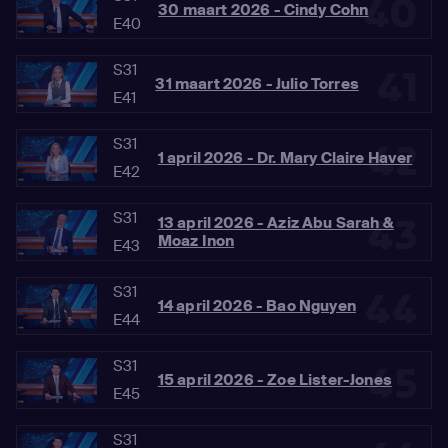
40
30 maart 2026 - Cindy Cohn
E40
S31
41
31 maart 2026 - Julio Torres
E41
S31
42
1 april 2026 - Dr. Mary Claire Haver
E42
S31
43
13 april 2026 - Aziz Abu Sarah &
Moaz Inon
E43
S31
44
14 april 2026 - Bao Nguyen
E44
S31
45
15 april 2026 - Zoe Lister-Jones
E45
S31