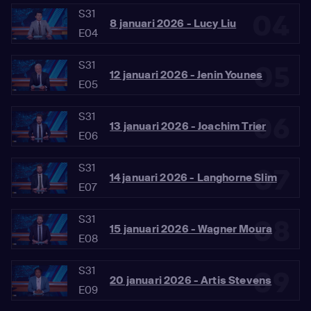
S31
04
8 januari 2026 - Lucy Liu
E04
S31
05
12 januari 2026 - Jenin Younes
E05
S31
06
13 januari 2026 - Joachim Trier
E06
S31
07
14 januari 2026 - Langhorne Slim
E07
S31
08
15 januari 2026 - Wagner Moura
E08
S31
09
20 januari 2026 - Artis Stevens
E09