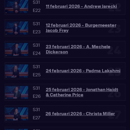
S31
22
11 februari 2026 - Andrew Jarecki
E22
S31
23
12 februari 2026 - Burgemeester
Jacob Frey
E23
S31
24
23 februari 2026 - A. Mechele
Dickerson
E24
S31
25
24 februari 2026 - Padma Lakshmi
E25
S31
26
25 februari 2026 - Jonathan Haidt
& Catherine Price
E26
S31
27
26 februari 2026 - Christa Miller
E27