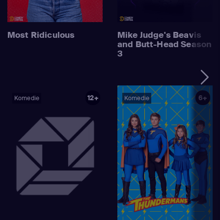
Most Ridiculous
Mike Judge's Beavis
and Butt-Head Season
3
12+
6+
Komedie
Komedie