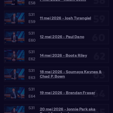
58
E58
S31
59
11 mei 2026 - Josh Tyrangiel
E59
S31
60
12 mei 2026 - Paul Dano
E60
S31
62
14 mei 2026 - Boots Riley
E62
S31
63
18 mei 2026 - Soumaya Keynes &
Chad P. Bown
E63
S31
64
19 mei 2026 - Brendan Fraser
E64
S31
65
20 mei 2026 - Jonnie Park aka