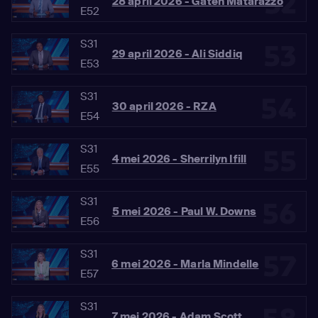
52
28 april 2026 - Gaten Matarazzo
E52
S31
53
29 april 2026 - Ali Siddiq
E53
S31
54
30 april 2026 - RZA
E54
S31
55
4 mei 2026 - Sherrilyn Ifill
E55
S31
56
5 mei 2026 - Paul W. Downs
E56
S31
57
6 mei 2026 - Marla Mindelle
E57
S31
7 mei 2026 - Adam Scott