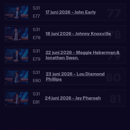
S31
77
17 juni 2026 - John Early
E77
S31
78
18 juni 2026 - Johnny Knoxville
E78
S31
79
22 juni 2026 - Maggie Haberman &
Jonathan Swan.
E79
S31
80
23 juni 2026 - Lou Diamond
Phillips
E80
S31
81
24 juni 2026 - Jay Pharoah
E81