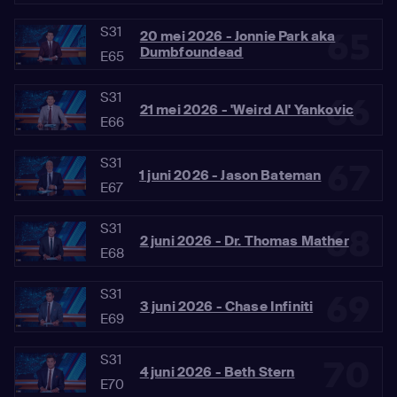
S31
65
20 mei 2026 - Jonnie Park aka
Dumbfoundead
E65
S31
66
21 mei 2026 - 'Weird Al' Yankovic
E66
S31
67
1 juni 2026 - Jason Bateman
E67
S31
68
2 juni 2026 - Dr. Thomas Mather
E68
S31
69
3 juni 2026 - Chase Infiniti
E69
S31
70
4 juni 2026 - Beth Stern
E70