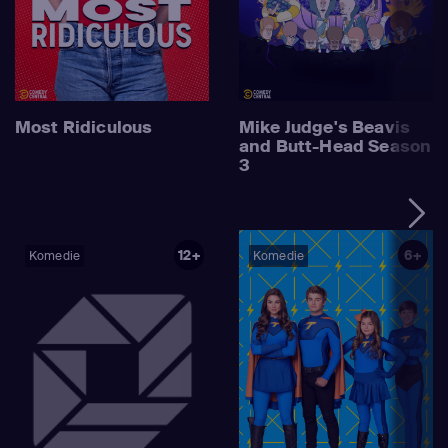
Most Ridiculous
Mike Judge's Beavis
and Butt-Head Season
3
12+
6+
Komedie
Komedie