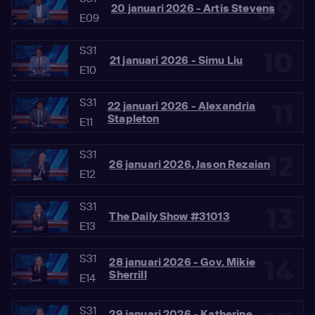
09
20 januari 2026 - Artis Stevens
E09
S31
10
21 januari 2026 - Simu Liu
E10
S31
11
22 januari 2026 - Alexandria
Stapleton
E11
S31
12
26 januari 2026, Jason Rezaian
E12
S31
13
The Daily Show #31013
E13
S31
14
28 januari 2026 - Gov. Mikie
Sherrill
E14
S31
29 januari 2026 - Katherine