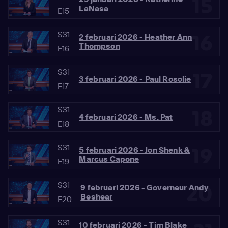
15
LaNasa
E15
S31
16
2 februari 2026 - Heather Ann
Thompson
E16
S31
17
3 februari 2026 - Paul Rosolie
E17
S31
18
4 februari 2026 - Ms. Pat
E18
S31
19
5 februari 2026 - Jon Shenk &
Marcus Capone
E19
S31
20
9 februari 2026 - Governeur Andy
Beshear
E20
S31
10 februari 2026 - Tim Blake