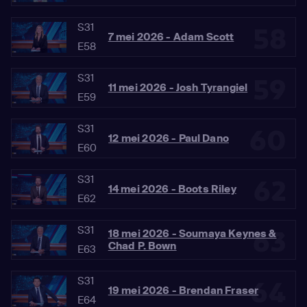
S31
58
7 mei 2026 - Adam Scott
E58
S31
59
11 mei 2026 - Josh Tyrangiel
E59
S31
60
12 mei 2026 - Paul Dano
E60
S31
62
14 mei 2026 - Boots Riley
E62
S31
63
18 mei 2026 - Soumaya Keynes &
Chad P. Bown
E63
S31
64
19 mei 2026 - Brendan Fraser
E64