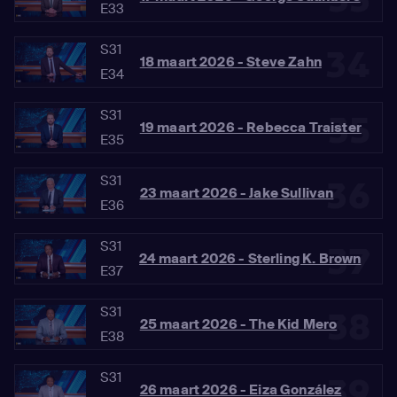
33
E33
S31
34
18 maart 2026 - Steve Zahn
E34
S31
35
19 maart 2026 - Rebecca Traister
E35
S31
36
23 maart 2026 - Jake Sullivan
E36
S31
37
24 maart 2026 - Sterling K. Brown
E37
S31
38
25 maart 2026 - The Kid Mero
E38
S31
39
26 maart 2026 - Eiza González