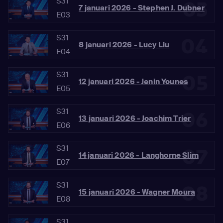
S31
03
7 januari 2026 - Stephen J. Dubner
E03
S31
04
8 januari 2026 - Lucy Liu
E04
S31
05
12 januari 2026 - Jenin Younes
E05
S31
06
13 januari 2026 - Joachim Trier
E06
S31
07
14 januari 2026 - Langhorne Slim
E07
S31
08
15 januari 2026 - Wagner Moura
E08
S31