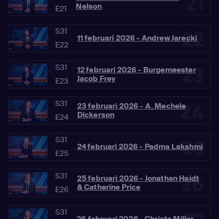
21
Nelson
E21
S31
22
11 februari 2026 - Andrew Jarecki
E22
S31
23
12 februari 2026 - Burgemeester
Jacob Frey
E23
S31
24
23 februari 2026 - A. Mechele
Dickerson
E24
S31
25
24 februari 2026 - Padma Lakshmi
E25
S31
26
25 februari 2026 - Jonathan Haidt
& Catherine Price
E26
S31
26 februari 2026 - Christa Miller