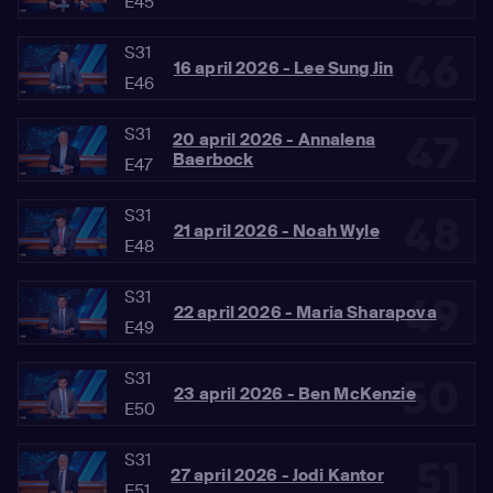
E45
S31
46
16 april 2026 - Lee Sung Jin
E46
S31
47
20 april 2026 - Annalena
Baerbock
E47
S31
48
21 april 2026 - Noah Wyle
E48
S31
49
22 april 2026 - Maria Sharapova
E49
S31
50
23 april 2026 - Ben McKenzie
E50
S31
51
27 april 2026 - Jodi Kantor
E51