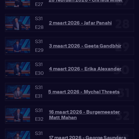
27
E27
S31
28
2 maart 2026 - Jafar Panahi
E28
S31
29
3 maart 2026 - Geeta Gandbhir
E29
S31
30
4 maart 2026 - Erika Alexander
E30
S31
31
5 maart 2026 - Mychal Threets
E31
S31
32
16 maart 2026 - Burgemeester
Matt Mahan
E32
S31
17 maart 2026 - George Saunders