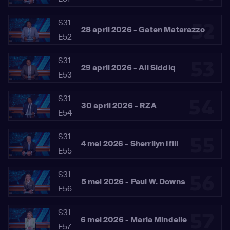
S31
52
28 april 2026 - Gaten Matarazzo
E52
S31
53
29 april 2026 - Ali Siddiq
E53
S31
54
30 april 2026 - RZA
E54
S31
55
4 mei 2026 - Sherrilyn Ifill
E55
S31
56
5 mei 2026 - Paul W. Downs
E56
S31
57
6 mei 2026 - Marla Mindelle
E57