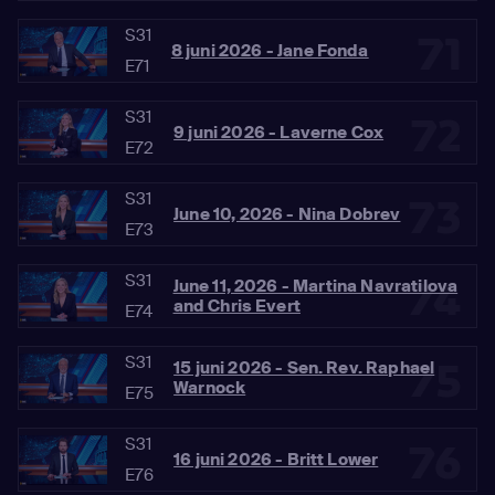
S31
71
8 juni 2026 - Jane Fonda
E71
S31
72
9 juni 2026 - Laverne Cox
E72
S31
73
June 10, 2026 - Nina Dobrev
E73
S31
74
June 11, 2026 - Martina Navratilova
and Chris Evert
E74
S31
75
15 juni 2026 - Sen. Rev. Raphael
Warnock
E75
S31
76
16 juni 2026 - Britt Lower
E76