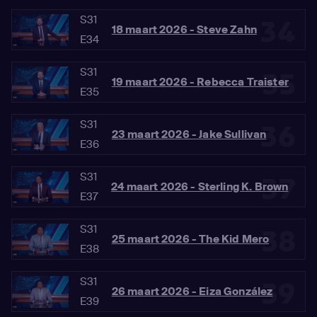
S31
34
18 maart 2026 - Steve Zahn
E34
S31
35
19 maart 2026 - Rebecca Traister
E35
S31
36
23 maart 2026 - Jake Sullivan
E36
S31
37
24 maart 2026 - Sterling K. Brown
E37
S31
38
25 maart 2026 - The Kid Mero
E38
S31
39
26 maart 2026 - Eiza González
E39