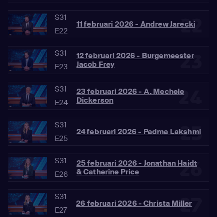
S31
22
11 februari 2026 - Andrew Jarecki
E22
S31
23
12 februari 2026 - Burgemeester
Jacob Frey
E23
S31
24
23 februari 2026 - A. Mechele
Dickerson
E24
S31
25
24 februari 2026 - Padma Lakshmi
E25
S31
26
25 februari 2026 - Jonathan Haidt
& Catherine Price
E26
S31
27
26 februari 2026 - Christa Miller
E27