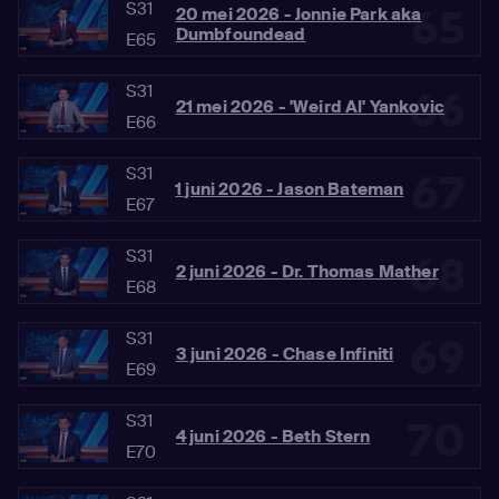
S31
65
20 mei 2026 - Jonnie Park aka
Dumbfoundead
E65
S31
66
21 mei 2026 - 'Weird Al' Yankovic
E66
S31
67
1 juni 2026 - Jason Bateman
E67
S31
68
2 juni 2026 - Dr. Thomas Mather
E68
S31
69
3 juni 2026 - Chase Infiniti
E69
S31
70
4 juni 2026 - Beth Stern
E70