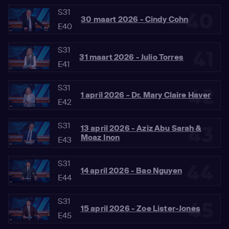
S31
40
30 maart 2026 - Cindy Cohn
E40
S31
41
31 maart 2026 - Julio Torres
E41
S31
42
1 april 2026 - Dr. Mary Claire Haver
E42
S31
43
13 april 2026 - Aziz Abu Sarah &
Moaz Inon
E43
S31
44
14 april 2026 - Bao Nguyen
E44
S31
45
15 april 2026 - Zoe Lister-Jones
E45