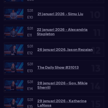
S31
10
21 januari 2026 - Simu Liu
E10
S31
11
22 januari 2026 - Alexandria
Stapleton
E11
S31
12
26 januari 2026, Jason Rezaian
E12
S31
13
The Daily Show #31013
E13
S31
14
28 januari 2026 - Gov. Mikie
Sherrill
E14
S31
15
29 januari 2026 - Katherine
LaNasa
E15