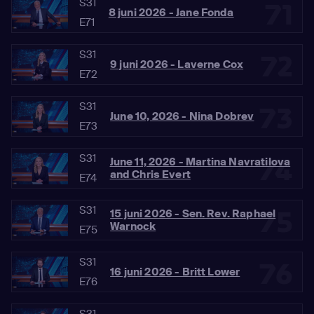
S31
71
8 juni 2026 - Jane Fonda
E71
S31
72
9 juni 2026 - Laverne Cox
E72
S31
73
June 10, 2026 - Nina Dobrev
E73
S31
74
June 11, 2026 - Martina Navratilova
and Chris Evert
E74
S31
75
15 juni 2026 - Sen. Rev. Raphael
Warnock
E75
S31
76
16 juni 2026 - Britt Lower
E76
S31