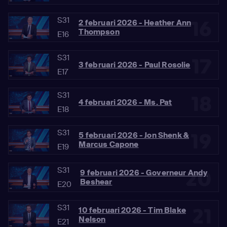
S31
16
2 februari 2026 - Heather Ann
Thompson
E16
S31
17
3 februari 2026 - Paul Rosolie
E17
S31
18
4 februari 2026 - Ms. Pat
E18
S31
19
5 februari 2026 - Jon Shenk &
Marcus Capone
E19
S31
20
9 februari 2026 - Governeur Andy
Beshear
E20
S31
21
10 februari 2026 - Tim Blake
Nelson
E21