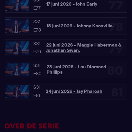
77
17 juni 2026 - John Early
E77
S31
78
18 juni 2026 - Johnny Knoxville
E78
S31
79
22 juni 2026 - Maggie Haberman &
Jonathan Swan.
E79
S31
80
23 juni 2026 - Lou Diamond
Phillips
E80
S31
81
24 juni 2026 - Jay Pharoah
E81
OVER DE SERIE