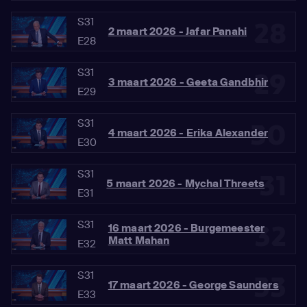
S31
28
2 maart 2026 - Jafar Panahi
E28
S31
29
3 maart 2026 - Geeta Gandbhir
E29
S31
30
4 maart 2026 - Erika Alexander
E30
S31
31
5 maart 2026 - Mychal Threets
E31
S31
32
16 maart 2026 - Burgemeester
Matt Mahan
E32
S31
33
17 maart 2026 - George Saunders
E33