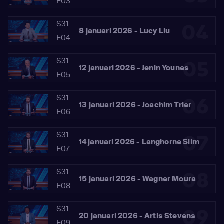
E03
S31
04
8 januari 2026 - Lucy Liu
E04
S31
05
12 januari 2026 - Jenin Younes
E05
S31
06
13 januari 2026 - Joachim Trier
E06
S31
07
14 januari 2026 - Langhorne Slim
E07
S31
08
15 januari 2026 - Wagner Moura
E08
S31
09
20 januari 2026 - Artis Stevens
E09