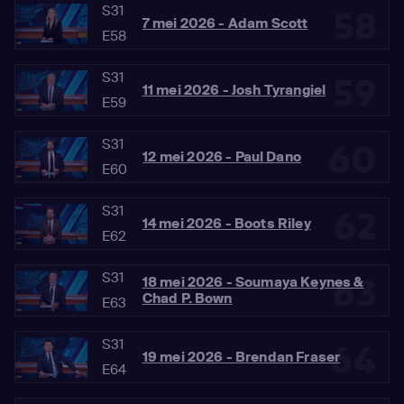
S31
58
7 mei 2026 - Adam Scott
E58
S31
59
11 mei 2026 - Josh Tyrangiel
E59
S31
60
12 mei 2026 - Paul Dano
E60
S31
62
14 mei 2026 - Boots Riley
E62
S31
63
18 mei 2026 - Soumaya Keynes &
Chad P. Bown
E63
S31
64
19 mei 2026 - Brendan Fraser
E64