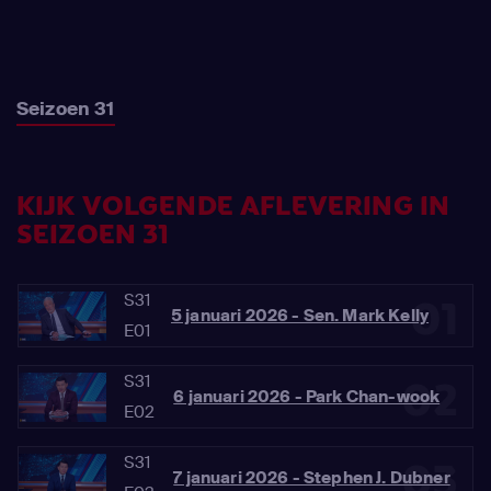
Seizoen 31
KIJK VOLGENDE AFLEVERING IN
SEIZOEN 31
S31
01
5 januari 2026 - Sen. Mark Kelly
E01
S31
02
6 januari 2026 - Park Chan-wook
E02
S31
03
7 januari 2026 - Stephen J. Dubner