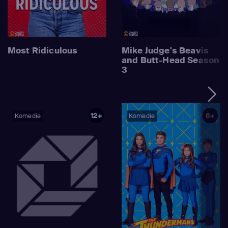
Most Ridiculous
Mike Judge's Beavis
and Butt-Head Season
3
12+
6+
Komedie
Komedie