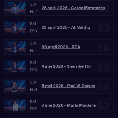
S31
52
28 april 2026 - Gaten Matarazzo
E52
S31
53
29 april 2026 - Ali Siddiq
E53
S31
54
30 april 2026 - RZA
E54
S31
55
4 mei 2026 - Sherrilyn Ifill
E55
S31
56
5 mei 2026 - Paul W. Downs
E56
S31
57
6 mei 2026 - Marla Mindelle
E57