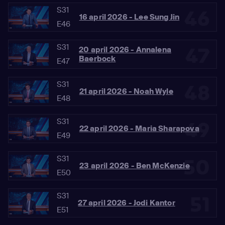
S31
46
16 april 2026 - Lee Sung Jin
E46
S31
47
20 april 2026 - Annalena
Baerbock
E47
S31
48
21 april 2026 - Noah Wyle
E48
S31
49
22 april 2026 - Maria Sharapova
E49
S31
50
23 april 2026 - Ben McKenzie
E50
S31
51
27 april 2026 - Jodi Kantor
E51