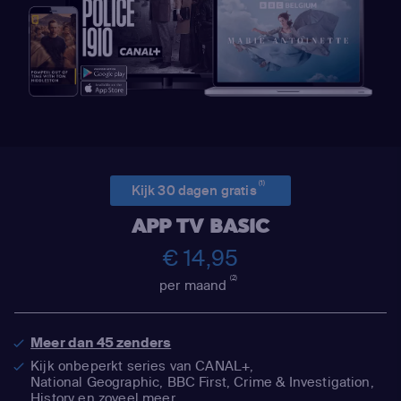
(1)
Kijk 30 dagen gratis
APP TV BASIC
€ 14,95
(2)
per maand
Meer dan 45 zenders
Kijk onbeperkt series van CANAL+,
National Geographic,
BBC First, Crime & Investigation,
History en zoveel meer