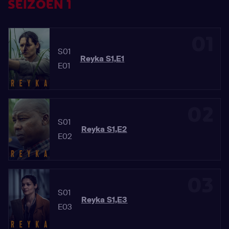
SEIZOEN 1
01
S01
Reyka S1,E1
E01
02
S01
Reyka S1,E2
E02
03
S01
Reyka S1,E3
E03