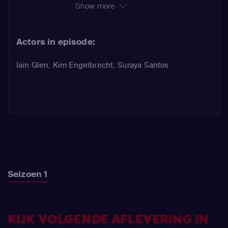
Show more
dat Soda koelbloedig is
geëxecuteerd en dat Samuel het
Actors in episode:
motief en de gelegenheid had om de
moord te plegen. Het leven van
Iain Glen
,
Kim Engelbrecht
,
Suraya Santos
Hector keert ondersteboven en hij
wordt gedwongen om de demonen
uit zijn verleden onder ogen te zien
toen zijn dochter verdronk in een
ongeluk. Reyka is vastbesloten om de
onschuld van Samuel te bewijzen en
uiteindelijk vindt ze nieuw bewijs om
hem vrij te laten.
Seizoen 1
KIJK VOLGENDE AFLEVERING IN