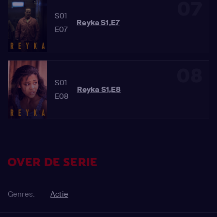
07
S01
Reyka S1,E7
E07
08
S01
Reyka S1,E8
E08
OVER DE SERIE
Genres:
Actie