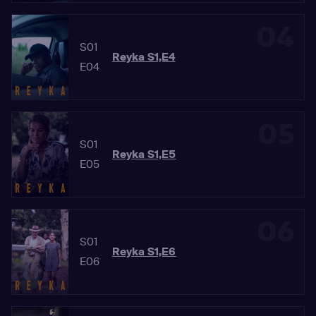
04
S01
Reyka S1,E4
E04
05
S01
Reyka S1,E5
E05
06
S01
Reyka S1,E6
E06