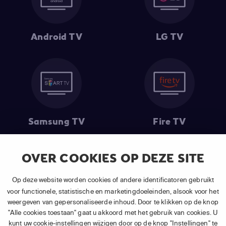
Android TV
LG TV
Samsung TV
Fire TV
OVER COOKIES OP DEZE SITE
(1) De eerste 30 dagen gratis
: Geldig op alle nieuwe abonnementen
Op deze website worden cookies of andere identificatoren gebruikt
van APP TV Light, Basic of Plus.
voor functionele, statistische en marketingdoeleinden, alsook voor het
(2) Prijs abonnement
: Incl. BTW.
weergeven van gepersonaliseerde inhoud. Door te klikken op de knop
(3) Restart & Replay
is beschikbaar voor
volgende zenders
afhankelijk
"Alle cookies toestaan" gaat u akkoord met het gebruik van cookies. U
van je gekozen pakket.
kunt uw cookie-instellingen wijzigen door op de knop "Instellingen" te